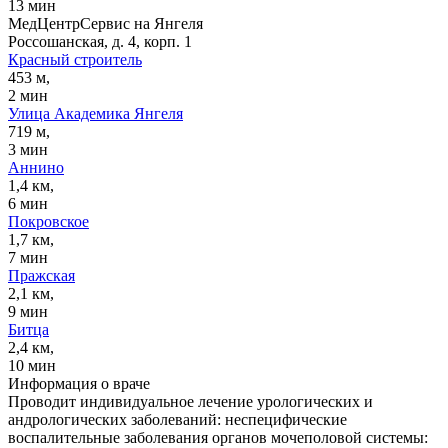
13 мин
МедЦентрСервис на Янгеля
Россошанская, д. 4, корп. 1
Красный строитель
453 м,
2 мин
Улица Академика Янгеля
719 м,
3 мин
Аннино
1,4 км,
6 мин
Покровское
1,7 км,
7 мин
Пражская
2,1 км,
9 мин
Битца
2,4 км,
10 мин
Информация о враче
Проводит индивидуальное лечение урологических и
андрологических заболеваний: неспецифические
воспалительные заболевания органов мочеполовой системы: