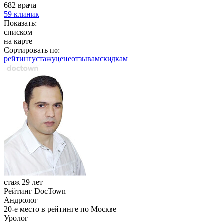
682 врача
59 клиник
Показать:
списком
на карте
Сортировать по:
рейтингу
стажу
цене
отзывам
cкидкам
стаж 29 лет
Рейтинг DocTown
Андролог
20-е место в рейтинге по Москве
Уролог