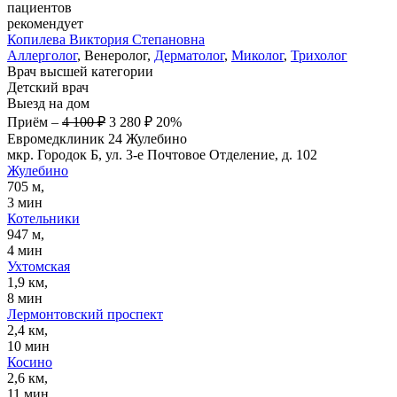
пациентов
рекомендует
Копилева
Виктория Степановна
Аллерголог
, Венеролог,
Дерматолог
,
Миколог
,
Трихолог
Врач высшей категории
Детский врач
Выезд на дом
Приём
–
4 100 ₽
3 280 ₽
20%
Евромедклиник 24 Жулебино
мкр. Городок Б, ул. 3-е Почтовое Отделение, д. 102
Жулебино
705 м,
3 мин
Котельники
947 м,
4 мин
Ухтомская
1,9 км,
8 мин
Лермонтовский проспект
2,4 км,
10 мин
Косино
2,6 км,
11 мин