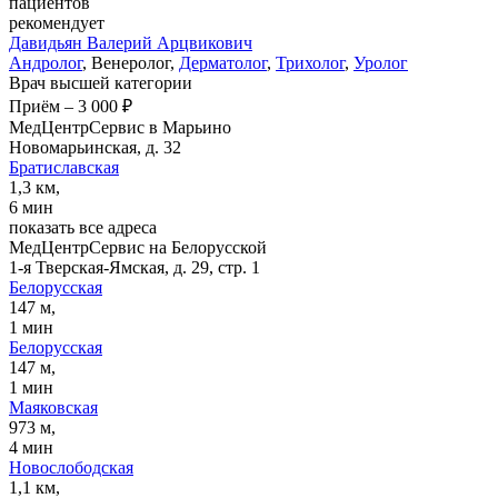
пациентов
рекомендует
Давидьян
Валерий Арцвикович
Андролог
, Венеролог,
Дерматолог
,
Трихолог
,
Уролог
Врач высшей категории
Приём
–
3 000 ₽
МедЦентрСервис в Марьино
Новомарьинская, д. 32
Братиславская
1,3 км,
6 мин
показать все адреса
МедЦентрСервис на Белорусской
1-я Тверская-Ямская, д. 29, стр. 1
Белорусская
147 м,
1 мин
Белорусская
147 м,
1 мин
Маяковская
973 м,
4 мин
Новослободская
1,1 км,