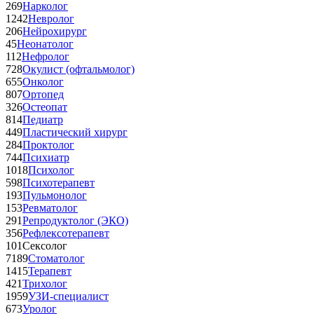
269
Нарколог
1242
Невролог
206
Нейрохирург
45
Неонатолог
112
Нефролог
728
Окулист (офтальмолог)
655
Онколог
807
Ортопед
326
Остеопат
814
Педиатр
449
Пластический хирург
284
Проктолог
744
Психиатр
1018
Психолог
598
Психотерапевт
193
Пульмонолог
153
Ревматолог
291
Репродуктолог (ЭКО)
356
Рефлексотерапевт
101
Сексолог
7189
Стоматолог
1415
Терапевт
421
Трихолог
1959
УЗИ-специалист
673
Уролог