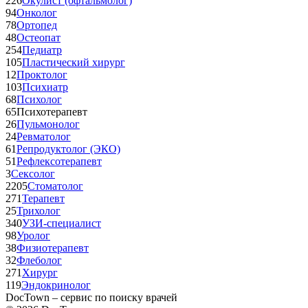
226
Окулист (офтальмолог)
94
Онколог
78
Ортопед
48
Остеопат
254
Педиатр
105
Пластический хирург
12
Проктолог
103
Психиатр
68
Психолог
65
Психотерапевт
26
Пульмонолог
24
Ревматолог
61
Репродуктолог (ЭКО)
51
Рефлексотерапевт
3
Сексолог
2205
Стоматолог
271
Терапевт
25
Трихолог
340
УЗИ-специалист
98
Уролог
38
Физиотерапевт
32
Флеболог
271
Хирург
119
Эндокринолог
DocTown – сервис по поиску врачей