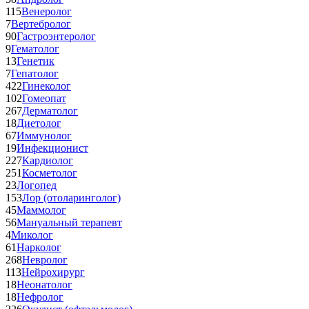
115
Венеролог
7
Вертебролог
90
Гастроэнтеролог
9
Гематолог
13
Генетик
7
Гепатолог
422
Гинеколог
102
Гомеопат
267
Дерматолог
18
Диетолог
67
Иммунолог
19
Инфекционист
227
Кардиолог
251
Косметолог
23
Логопед
153
Лор (отоларинголог)
45
Маммолог
56
Мануальный терапевт
4
Миколог
61
Нарколог
268
Невролог
113
Нейрохирург
18
Неонатолог
18
Нефролог