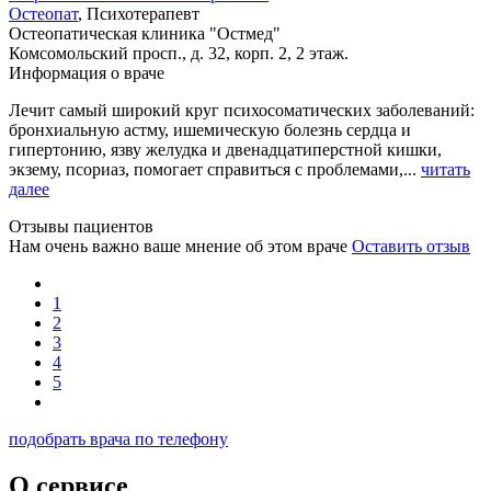
Остеопат
, Психотерапевт
Остеопатическая клиника "Остмед"
Комсомольский просп., д. 32, корп. 2, 2 этаж.
Информация о враче
Лечит самый широкий круг психосоматических заболеваний:
бронхиальную астму, ишемическую болезнь сердца и
гипертонию, язву желудка и двенадцатиперстной кишки,
экзему, псориаз, помогает справиться с проблемами,...
читать
далее
Отзывы пациентов
Нам очень важно ваше мнение об этом враче
Оставить отзыв
1
2
3
4
5
подобрать врача по телефону
О сервисе