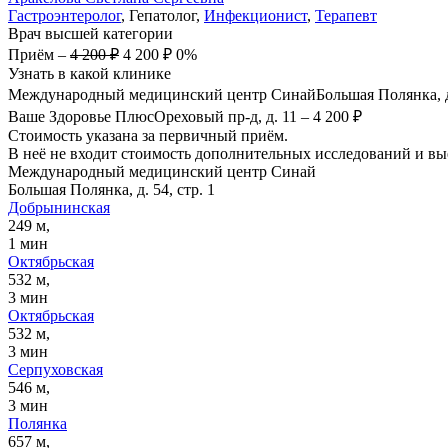
Гастроэнтеролог
, Гепатолог,
Инфекционист
,
Терапевт
Врач высшей категории
Приём
–
4 200 ₽
4 200 ₽
0%
Узнать в какой клинике
Международный медицинский центр Синай
Большая Полянка, д.
Ваше Здоровье Плюс
Ореховый пр-д, д. 11
–
4 200 ₽
Стоимость указана за первичный приём.
В неё не входит стоимость дополнительных исследований и вые
Международный медицинский центр Синай
Большая Полянка, д. 54, стр. 1
Добрынинская
249 м,
1 мин
Октябрьская
532 м,
3 мин
Октябрьская
532 м,
3 мин
Серпуховская
546 м,
3 мин
Полянка
657 м,