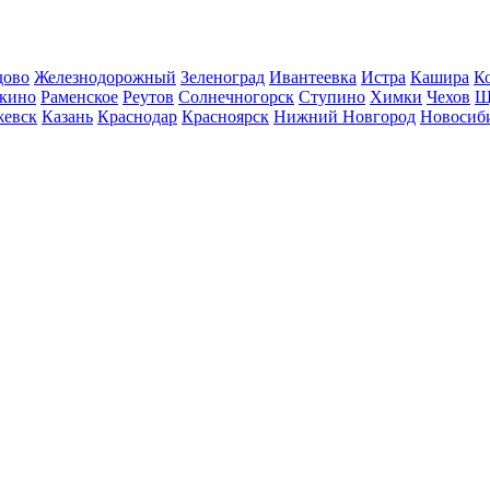
дово
Железнодорожный
Зеленоград
Ивантеевка
Истра
Кашира
К
кино
Раменское
Реутов
Солнечногорск
Ступино
Химки
Чехов
Щ
евск
Казань
Краснодар
Красноярск
Нижний Новгород
Новосиб