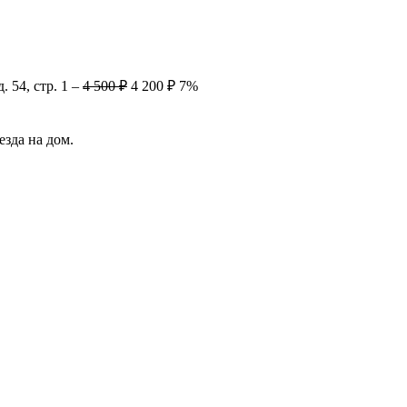
 54, стр. 1
–
4 500 ₽
4 200 ₽
7%
зда на дом.