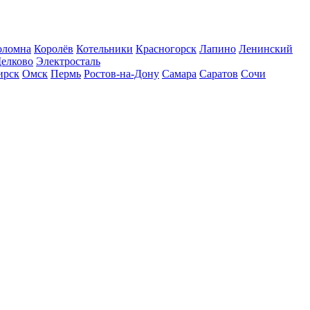
оломна
Королёв
Котельники
Красногорск
Лапино
Ленинский
елково
Электросталь
ирск
Омск
Пермь
Ростов-на-Дону
Самара
Саратов
Сочи