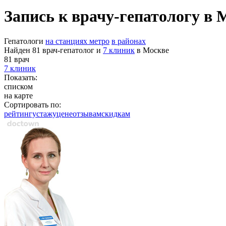
Запись к врачу-гепатологу в 
Гепатологи
на станциях метро
в районах
Найден 81 врач-гепатолог и
7 клиник
в Москве
81 врач
7 клиник
Показать:
списком
на карте
Сортировать по:
рейтингу
стажу
цене
отзывам
cкидкам