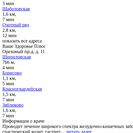
3 мин
Шаболовская
1,6 км,
7 мин
Охотный ряд
2,8 км,
12 мин
показать все адреса
Ваше Здоровье Плюс
Ореховый пр-д, д. 11
Шипиловская
766 м,
4 мин
Борисово
1,1 км,
5 мин
Красногвардейская
1,5 км,
7 мин
Зябликово
1,6 км,
7 мин
Информация о враче
Проводит лечение широкого спектра желудочно-кишечных забол
спастический колит, гастрит,...
читать далее