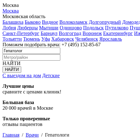
Москва
Москва
Московская область
Балашиха
Быково
Видное
Волоколамск
Долгопрудный
Домоде
Лобня
Люберцы
Мытищи
Одинцово
Подольск
Путилково
Пуш
Санкт-Петербург
Барнаул
Волгоград
Воронеж
Екатеринбург
Иж
Тольятти
Тюмень
Уфа
Хабаровск
Челябинск
Ярославль
Поможем подобрать врача:
+7 (495) 152-85-67
НАЙТИ
С выездом на дом
Детские
Лучшие цены
сравните с ценами клиник!
Большая база
20 000 врачей в Москве
Только проверенные
отзывы пациентов
Главная
/
Врачи
/
Гепатологи