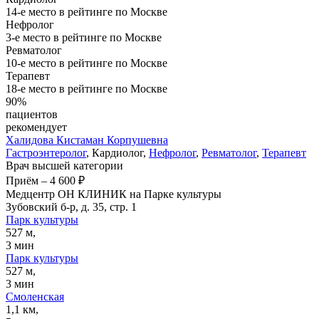
14-е место в рейтинге по Москве
Нефролог
3-е место в рейтинге по Москве
Ревматолог
10-е место в рейтинге по Москве
Терапевт
18-е место в рейтинге по Москве
90%
пациентов
рекомендует
Халидова
Кистаман Корпушевна
Гастроэнтеролог
, Кардиолог,
Нефролог
,
Ревматолог
,
Терапевт
Врач высшей категории
Приём
–
4 600 ₽
Медцентр ОН КЛИНИК на Парке культуры
Зубовский б-р, д. 35, стр. 1
Парк культуры
527 м,
3 мин
Парк культуры
527 м,
3 мин
Смоленская
1,1 км,