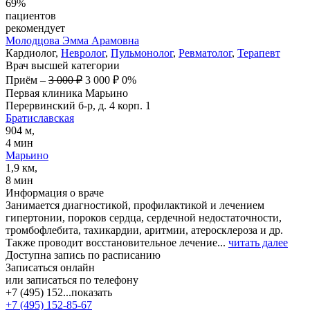
69%
пациентов
рекомендует
Молодцова
Эмма Арамовна
Кардиолог,
Невролог
,
Пульмонолог
,
Ревматолог
,
Терапевт
Врач высшей категории
Приём
–
3 000 ₽
3 000 ₽
0%
Первая клиника Марьино
Перервинский б-р, д. 4 корп. 1
Братиславская
904 м,
4 мин
Марьино
1,9 км,
8 мин
Информация о враче
Занимается диагностикой, профилактикой и лечением
гипертонии, пороков сердца, сердечной недостаточности,
тромбофлебита, тахикардии, аритмии, атеросклероза и др.
Также проводит восстановительное лечение...
читать далее
Доступна запись по расписанию
Записаться онлайн
или записаться по телефону
+7 (495) 152...
показать
+7 (495) 152-85-67