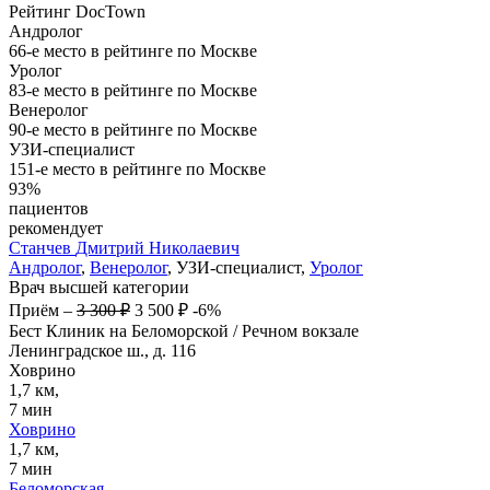
Рейтинг DocTown
Андролог
66-е место в рейтинге по Москве
Уролог
83-е место в рейтинге по Москве
Венеролог
90-е место в рейтинге по Москве
УЗИ-специалист
151-е место в рейтинге по Москве
93%
пациентов
рекомендует
Станчев
Дмитрий Николаевич
Андролог
,
Венеролог
, УЗИ-специалист,
Уролог
Врач высшей категории
Приём
–
3 300 ₽
3 500 ₽
-6%
Бест Клиник на Беломорской / Речном вокзале
Ленинградское ш., д. 116
Ховрино
1,7 км,
7 мин
Ховрино
1,7 км,
7 мин
Беломорская