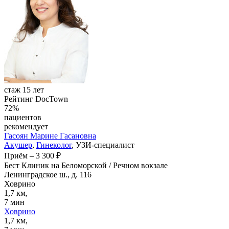
стаж 15 лет
Рейтинг DocTown
72%
пациентов
рекомендует
Гасоян
Марине Гасановна
Акушер
,
Гинеколог
, УЗИ-специалист
Приём
–
3 300 ₽
Бест Клиник на Беломорской / Речном вокзале
Ленинградское ш., д. 116
Ховрино
1,7 км,
7 мин
Ховрино
1,7 км,