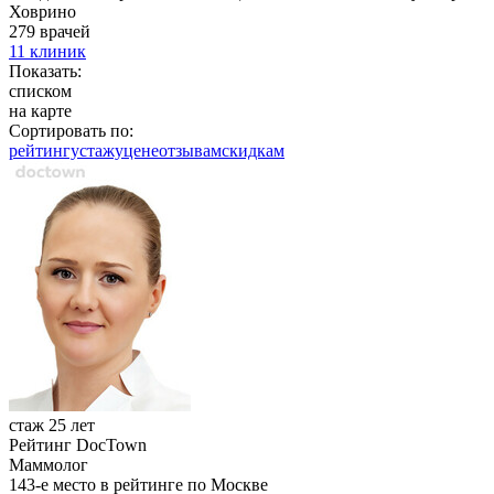
Ховрино
279 врачей
11 клиник
Показать:
списком
на карте
Сортировать по:
рейтингу
стажу
цене
отзывам
cкидкам
стаж 25 лет
Рейтинг DocTown
Маммолог
143-е место в рейтинге по Москве