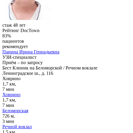
стаж 48 лет
Рейтинг DocTown
83%
пациентов
рекомендует
Панина
Ирина Геннадьевна
УЗИ-специалист
Приём
–
по запросу
Бест Клиник на Беломорской / Речном вокзале
Ленинградское ш., д. 116
Ховрино
1,7 км,
7 мин
Ховрино
1,7 км,
7 мин
Беломорская
726 м,
3 мин
Речной вокзал
1,5 км,