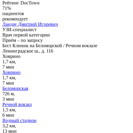
Рейтинг DocTown
71%
пациентов
рекомендует
Ландау
Дмитрий Игоревич
УЗИ-специалист
Врач первой категории
Приём
–
по запросу
Бест Клиник на Беломорской / Речном вокзале
Ленинградское ш., д. 116
Ховрино
1,7 км,
7 мин
Ховрино
1,7 км,
7 мин
Беломорская
726 м,
3 мин
Речной вокзал
1,5 км,
6 мин
Водный стадион
3,2 км,
13 мин