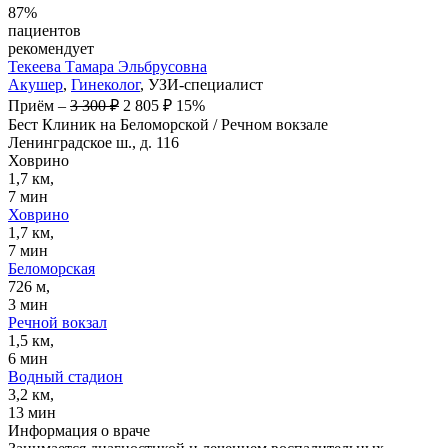
87%
пациентов
рекомендует
Текеева
Тамара Эльбрусовна
Акушер
,
Гинеколог
, УЗИ-специалист
Приём
–
3 300 ₽
2 805 ₽
15%
Бест Клиник на Беломорской / Речном вокзале
Ленинградское ш., д. 116
Ховрино
1,7 км,
7 мин
Ховрино
1,7 км,
7 мин
Беломорская
726 м,
3 мин
Речной вокзал
1,5 км,
6 мин
Водный стадион
3,2 км,
13 мин
Информация о враче