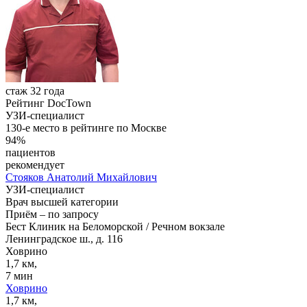
стаж 32 года
Рейтинг DocTown
УЗИ-специалист
130-е место в рейтинге по Москве
94%
пациентов
рекомендует
Стояков
Анатолий Михайлович
УЗИ-специалист
Врач высшей категории
Приём
–
по запросу
Бест Клиник на Беломорской / Речном вокзале
Ленинградское ш., д. 116
Ховрино
1,7 км,
7 мин
Ховрино
1,7 км,