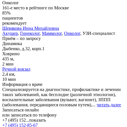
Онколог
161-е место в рейтинге по Москве
85%
пациентов
рекомендует
Шевякова
Инна Михайловна
Акушер
,
Гинеколог
,
Маммолог
,
Онколог
, УЗИ-специалист
Приём
–
по запросу
Динамика
Дыбенко, д.32, корп.1
Ховрино
435 м,
2 мин
Речной вокзал
2,4 км,
10 мин
Информация о враче
Специализируется на диагностике, профилактике и лечении
таких заболеваний, как бесплодие (различной этиологии),
воспалительные заболевания (вульвит, вагинит), ЗППП
(заболевания, передающиеся половым путем),...
читать далее
Записаться онлайн
или записаться по телефону
+7 (495) 152...
показать
+7 (495) 152-85-67