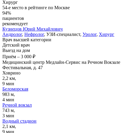
Хирург
54-е место в рейтинге по Москве
94%
пациентов
рекомендует
Кузнецов
Юрий Михайлович
Андролог
,
Нефролог
, УЗИ-специалист,
Уролог
,
Хирург
Врач высшей категории
Детский врач
Выезд на дом
Приём
–
3 000 ₽
Медицинский центр Медлайн-Сервис на Речном Вокзале
Фестивальная, д. 47
Ховрино
2,2 км,
9 мин
Беломорская
983 м,
4 мин
Речной вокзал
743 м,
3 мин
Водный стадион
2,1 км,
9 мин