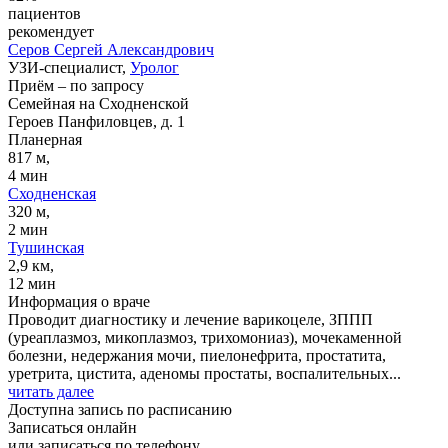
пациентов
рекомендует
Серов
Сергей Александрович
УЗИ-специалист,
Уролог
Приём
–
по запросу
Семейная на Сходненской
Героев Панфиловцев, д. 1
Планерная
817 м,
4 мин
Сходненская
320 м,
2 мин
Тушинская
2,9 км,
12 мин
Информация о враче
Проводит диагностику и лечение варикоцеле, ЗППП
(уреаплазмоз, микоплазмоз, трихомониаз), мочекаменной
болезни, недержания мочи, пиелонефрита, простатита,
уретрита, цистита, аденомы простаты, воспалительных...
читать далее
Доступна запись по расписанию
Записаться онлайн
или записаться по телефону