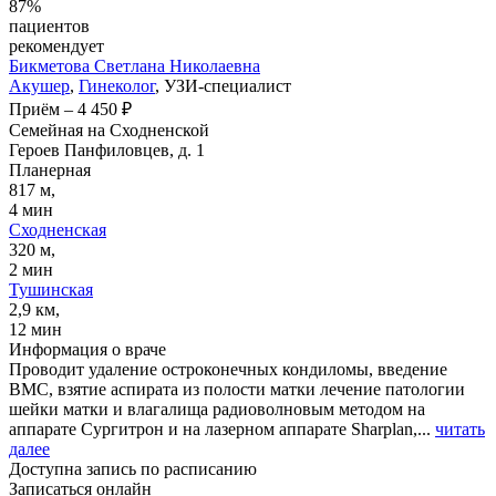
87%
пациентов
рекомендует
Бикметова
Светлана Николаевна
Акушер
,
Гинеколог
, УЗИ-специалист
Приём
–
4 450 ₽
Семейная на Сходненской
Героев Панфиловцев, д. 1
Планерная
817 м,
4 мин
Сходненская
320 м,
2 мин
Тушинская
2,9 км,
12 мин
Информация о враче
Проводит удаление остроконечных кондиломы, введение
ВМС, взятие аспирата из полости матки лечение патологии
шейки матки и влагалища радиоволновым методом на
аппарате Сургитрон и на лазерном аппарате Sharplan,...
читать
далее
Доступна запись по расписанию
Записаться онлайн