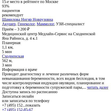
15-е место в рейтинге по Москве
93%
пациентов
рекомендует
Шамилова
Нигяр Новрузовна
Акушер
,
Гинеколог
,
Маммолог
, УЗИ-специалист
Приём
–
3 200 ₽
Медицинский центр Медлайн-Сервис на Сходненской
Яна Райниса, д. 4 к.1
Планерная
1,1 км,
5 мин
Сходненская
562 м,
3 мин
Информация о враче
Проводит диагностику и лечение различных форм
невынашивания беременности, всех видов бесплодия, в том
числе контролируемая индукция овуляции, планирование и
подготовку к беременности супружеской пары,...
читать далее
Доступна запись по расписанию
Записаться онлайн
или записаться по телефону
+7 (495) 152...
показать
+7 (495) 152-85-67