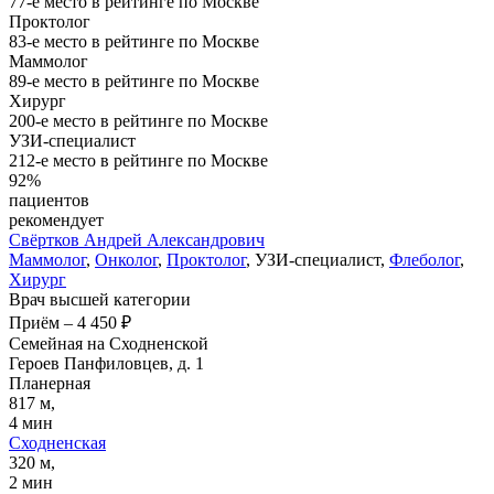
77-е место в рейтинге по Москве
Проктолог
83-е место в рейтинге по Москве
Маммолог
89-е место в рейтинге по Москве
Хирург
200-е место в рейтинге по Москве
УЗИ-специалист
212-е место в рейтинге по Москве
92%
пациентов
рекомендует
Свёртков
Андрей Александрович
Маммолог
,
Онколог
,
Проктолог
, УЗИ-специалист,
Флеболог
,
Хирург
Врач высшей категории
Приём
–
4 450 ₽
Семейная на Сходненской
Героев Панфиловцев, д. 1
Планерная
817 м,
4 мин
Сходненская
320 м,
2 мин