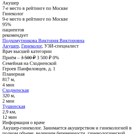
Акушер
7-е место в рейтинге по Москве
Гинеколог
9-е место в рейтинге по Москве
95%
пациентов
рекомендует
Подхомутникова
Виктория Викторовна
Акушер
,
Гинеколог
, УЗИ-специалист
Врач высшей категории
Приём
–
3 500 ₽
3 500 ₽
0%
Семейная на Сходненской
Героев Панфиловцев, д. 1
Планерная
817 м,
4 мин
Сходненская
320 м,
2 мин
Тушинская
2,9 км,
12 мин
Информация о враче
Акушер-гинеколог. Занимается акушерством и гинекологией в
полном объеме, ведением беременности, гинекологической