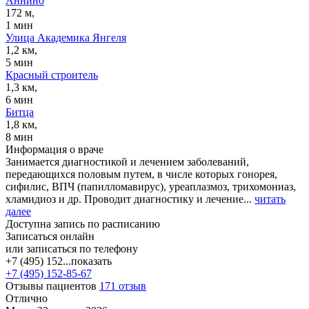
Аннино
172 м,
1 мин
Улица Академика Янгеля
1,2 км,
5 мин
Красный строитель
1,3 км,
6 мин
Битца
1,8 км,
8 мин
Информация о враче
Занимается диагностикой и лечением заболеваний,
передающихся половым путем, в числе которых гонорея,
сифилис, ВПЧ (папилломавирус), уреаплазмоз, трихомониаз,
хламидиоз и др. Проводит диагностику и лечение...
читать
далее
Доступна запись по расписанию
Записаться онлайн
или записаться по телефону
+7 (495) 152...
показать
+7 (495) 152-85-67
Отзывы пациентов
171 отзыв
Отлично