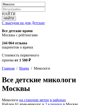
НАЙТИ
С выездом на дом
Детские
Все детские врачи
Москвы с рейтингами
244 064 отзыва
пациентов о врачах
Стоимость первичного
приема
от 1 500 ₽
Главная
/
Врачи
/
Микологи
Все детские микологи
Москвы
Микологи
на станциях метро
в районах
Найден 61 врач-миколог и
3 клиники
в Москве