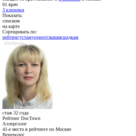
61 врач
3 клиники
Показать:
списком
на карте
Сортировать по:
рейтингу
стажу
цене
отзывам
cкидкам
стаж 32 года
Рейтинг DocTown
Аллерголог
41-е место в рейтинге по Москве
Венеролог