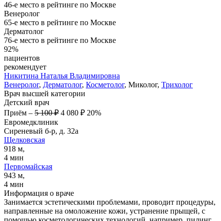
46-е место в рейтинге по Москве
Венеролог
65-е место в рейтинге по Москве
Дерматолог
76-е место в рейтинге по Москве
92%
пациентов
рекомендует
Никитина
Наталья Владимировна
Венеролог
,
Дерматолог
,
Косметолог
, Миколог,
Трихолог
Врач высшей категории
Детский врач
Приём
–
5 100 ₽
4 080 ₽
20%
Евромедклиник
Сиреневый б-р, д. 32а
Щелковская
918 м,
4 мин
Первомайская
943 м,
4 мин
Информация о враче
Занимается эстетическими проблемами, проводит процедуры,
направленные на омоложение кожи, устранение прыщей, с
помощью косметологических технологий, например, пилинг,