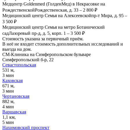
Медцентр Goldenmed (ГолденМед) в Некрасовке на
Рождественской
Рождественская, д. 33
–
2 800 ₽
Медицинский центр Семья на Алексеевской
пр-т Мира, д. 95
–
3 500 ₽
Медицинский центр Семья на метро Ботанический
сад
Лазоревый пр-д, д. 5, корп. 1
–
3 500 ₽
Стоимость указана за первичный приём.
В неё не входит стоимость дополнительных исследований и
выезда на дом.
СМ-Клиника на Симферопольском бульваре
Симферопольский б-р, 22
Севастопольская
531 м,
3 мин
Каховская
671 м,
3 мин
Чертановская
882 м,
4 мин
Варшавская
1,1 км,
5 мин
Нахимовский проспект