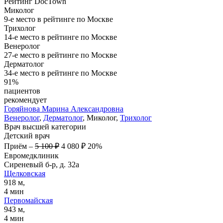
Рейтинг DocTown
Миколог
9-е место в рейтинге по Москве
Трихолог
14-е место в рейтинге по Москве
Венеролог
27-е место в рейтинге по Москве
Дерматолог
34-е место в рейтинге по Москве
91%
пациентов
рекомендует
Горяйнова
Марина Александровна
Венеролог
,
Дерматолог
, Миколог,
Трихолог
Врач высшей категории
Детский врач
Приём
–
5 100 ₽
4 080 ₽
20%
Евромедклиник
Сиреневый б-р, д. 32а
Щелковская
918 м,
4 мин
Первомайская
943 м,
4 мин