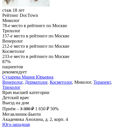
стаж 18 лет
Рейтинг DocTown
Миколог
78-е место в рейтинге по Москве
Трихолог
157-е место в рейтинге по Москве
Венеролог
212-е место в рейтинге по Москве
Косметолог
233-е место в рейтинге по Москве
87%
пациентов
рекомендует
Сухарева
Мария Юрьевна
Венеролог
,
Дерматолог
,
Косметолог
, Миколог,
Терапевт
,
Трихолог
Врач высшей категории
Детский врач
Выезд на дом
Приём
–
3 300 ₽
1 650 ₽
50%
Мегаклиник-Бьюти
Академика Анохина, д. 2, корп. 4
Юго-западная