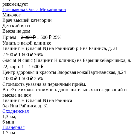
рекомендует
Плешакова
Ольга Михайловна
Миколог
Врач высшей категории
Детский врач
Выезд на дом
Приём
–
2 000 ₽
1 500 ₽
25%
Узнать в какой клинике
Гиацинт-Н (Giacint-N) на Райниса
б-р Яна Райниса, д. 31
–
2 500 ₽
1 600 ₽
36%
Giacint-N clinic (Гиацинт-Н клиник) на Барышихе
Барышиха, д.
22, корп. 1
–
1 600 ₽
Центр здоровья и красоты Здоровая кожа
Партизанская, д.24
–
2 000 ₽
1 500 ₽
25%
Стоимость указана за первичный приём.
В неё не входит стоимость дополнительных исследований и
выезда на дом.
Гиацинт-Н (Giacint-N) на Райниса
б-р Яна Райниса, д. 31
Сходненская
1,3 км,
6 мин
Планерная
1,7 км,