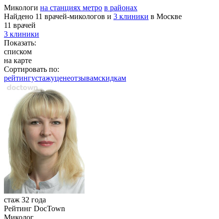
Микологи
на станциях метро
в районах
Найдено 11 врачей-микологов и
3 клиники
в Москве
11 врачей
3 клиники
Показать:
списком
на карте
Сортировать по:
рейтингу
стажу
цене
отзывам
cкидкам
стаж 32 года
Рейтинг DocTown
Миколог