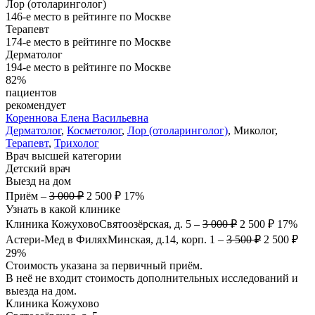
Лор (отоларинголог)
146-е место в рейтинге по Москве
Терапевт
174-е место в рейтинге по Москве
Дерматолог
194-е место в рейтинге по Москве
82%
пациентов
рекомендует
Кореннова
Елена Васильевна
Дерматолог
,
Косметолог
,
Лор (отоларинголог)
, Миколог,
Терапевт
,
Трихолог
Врач высшей категории
Детский врач
Выезд на дом
Приём
–
3 000 ₽
2 500 ₽
17%
Узнать в какой клинике
Клиника Кожухово
Святоозёрская, д. 5
–
3 000 ₽
2 500 ₽
17%
Астери-Мед в Филях
Минская, д.14, корп. 1
–
3 500 ₽
2 500 ₽
29%
Стоимость указана за первичный приём.
В неё не входит стоимость дополнительных исследований и
выезда на дом.
Клиника Кожухово