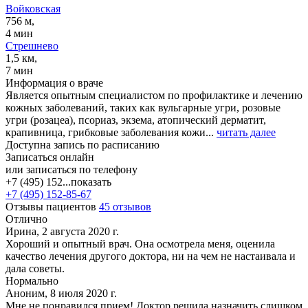
Войковская
756 м,
4 мин
Стрешнево
1,5 км,
7 мин
Информация о враче
Является опытным специалистом по профилактике и лечению
кожных заболеваний, таких как вульгарные угри, розовые
угри (розацеа), псориаз, экзема, атопический дерматит,
крапивница, грибковые заболевания кожи...
читать далее
Доступна запись по расписанию
Записаться онлайн
или записаться по телефону
+7 (495) 152...
показать
+7 (495) 152-85-67
Отзывы пациентов
45 отзывов
Отлично
Ирина, 2 августа 2020 г.
Хороший и опытный врач. Она осмотрела меня, оценила
качество лечения другого доктора, ни на чем не настаивала и
дала советы.
Нормально
Аноним, 8 июля 2020 г.
Мне не понравился прием! Доктор решила назначить слишком