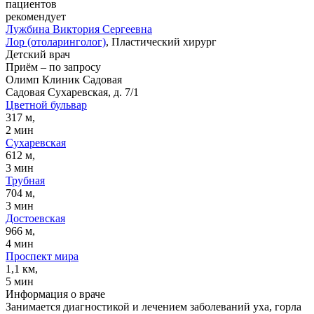
пациентов
рекомендует
Лужбина
Виктория Сергеевна
Лор (отоларинголог)
, Пластический хирург
Детский врач
Приём
–
по запросу
Олимп Клиник Садовая
Садовая Сухаревская, д. 7/1
Цветной бульвар
317 м,
2 мин
Сухаревская
612 м,
3 мин
Трубная
704 м,
3 мин
Достоевская
966 м,
4 мин
Проспект мира
1,1 км,
5 мин
Информация о враче
Занимается диагностикой и лечением заболеваний уха, горла