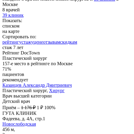
Москве
8 врачей
39 клиник
Показать:
списком
на карте
Сортировать по:
рейтингу
стажу
цене
отзывам
cкидкам
стаж 7 лет
Рейтинг DocTown
Пластический хирург
157-е место в рейтинге по Москве
71%
пациентов
рекомендует
Казанцев
Александр Дмитриевич
Пластический хирург,
Хирург
Врач высшей категории
Детский врач
Приём
–
1 176 ₽
1 ₽
100%
ГУТА КЛИНИК
Фадеева, д. 4А, стр.1
Новослободская
456 м,