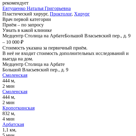
рекомендует
Евтушенко
Наталья Григорьевна
Пластический хирург,
Проктолог
,
Хирург
Врач первой категории
Приём
–
по запросу
Узнать в какой клинике
Медцентр Столица на Арбате
Большой Власьевский пер., д. 9
–
10 000 ₽
Стоимость указана за первичный приём.
В неё не входит стоимость дополнительных исследований и
выезда на дом.
Медцентр Столица на Арбате
Большой Власьевский пер., д. 9
Смоленская
444 м,
2 мин
Смоленская
444 м,
2 мин
Кропоткинская
832 м,
4 мин
Арбатская
1,1 км,
5 мин