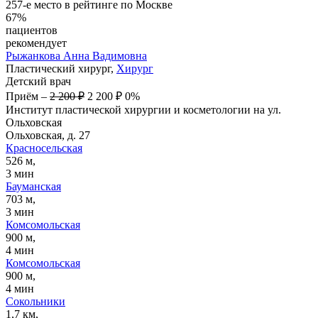
257-е место в рейтинге по Москве
67%
пациентов
рекомендует
Рыжанкова
Анна Вадимовна
Пластический хирург,
Хирург
Детский врач
Приём
–
2 200 ₽
2 200 ₽
0%
Институт пластической хирургии и косметологии на ул.
Ольховская
Ольховская, д. 27
Красносельская
526 м,
3 мин
Бауманская
703 м,
3 мин
Комсомольская
900 м,
4 мин
Комсомольская
900 м,
4 мин
Сокольники
1,7 км,