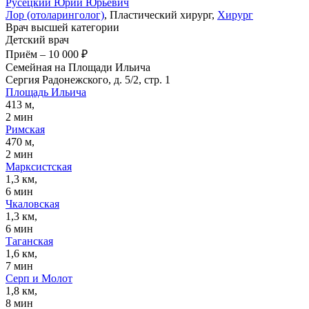
Русецкий
Юрий Юрьевич
Лор (отоларинголог)
, Пластический хирург,
Хирург
Врач высшей категории
Детский врач
Приём
–
10 000 ₽
Семейная на Площади Ильича
Сергия Радонежского, д. 5/2, стр. 1
Площадь Ильича
413 м,
2 мин
Римская
470 м,
2 мин
Марксистская
1,3 км,
6 мин
Чкаловская
1,3 км,
6 мин
Таганская
1,6 км,
7 мин
Серп и Молот
1,8 км,
8 мин