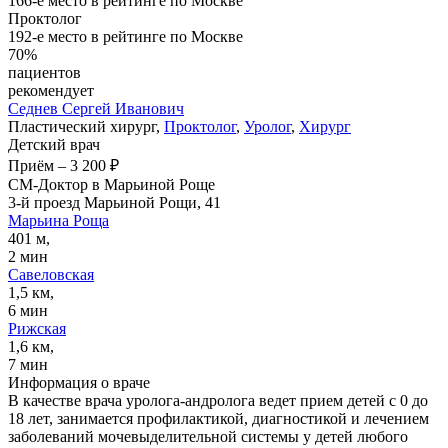
166-е место в рейтинге по Москве
Проктолог
192-е место в рейтинге по Москве
70%
пациентов
рекомендует
Седнев
Сергей Иванович
Пластический хирург,
Проктолог
,
Уролог
,
Хирург
Детский врач
Приём
–
3 200 ₽
СМ-Доктор в Марьиной Роще
3-й проезд Марьиной Рощи, 41
Марьина Роща
401 м,
2 мин
Савеловская
1,5 км,
6 мин
Рижская
1,6 км,
7 мин
Информация о враче
В качестве врача уролога-андролога ведет прием детей с 0 до
18 лет, занимается профилактикой, диагностикой и лечением
заболеваний мочевыделительной системы у детей любого