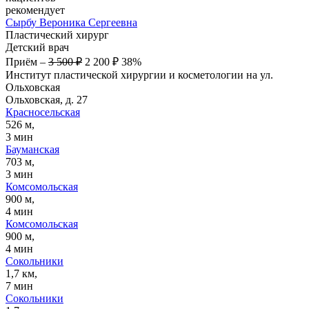
рекомендует
Сырбу
Вероника Сергеевна
Пластический хирург
Детский врач
Приём
–
3 500 ₽
2 200 ₽
38%
Институт пластической хирургии и косметологии на ул.
Ольховская
Ольховская, д. 27
Красносельская
526 м,
3 мин
Бауманская
703 м,
3 мин
Комсомольская
900 м,
4 мин
Комсомольская
900 м,
4 мин
Сокольники
1,7 км,
7 мин
Сокольники