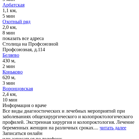
Арбатская
1,1 км,
5 мин
Охотный ряд
2,0 км,
8 мин
показать все адреса
Столица на Профсоюзной
Профсоюзная, д.114
Беляево
430 м,
2 мин
Коньково
620 м,
3 мин
Воронцовская
2,4 км,
10 мин
Информация о враче
Все виды диагностических и лечебных мероприятий при
заболеваниях общехирургического и колопроктологического
профилей. Экстренная хирургия и колопроктология. Лечение
беременных женщин на различных сроках....
читать далее
Записаться онлайн
или записаться по телефону