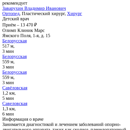
рекомендует
Заварухин
Владимир Иванович
Ортопед
, Пластический хирург,
Хирург
Детский врач
Приём
–
13 470 ₽
Олимп Клиник Марс
Ямского Поля, 1-я, д. 15
Белорусская
517 м,
3 мин
Белорусская
559 м,
3 мин
Белорусская
559 м,
3 мин
Савёловская
1,2 км,
5 мин
Савеловская
1,3 км,
6 мин
Информация о враче
Занимается диагностикой и лечением заболеваний опорно-
двигательного аппарата, таких как сколиоз, плечелопаточный