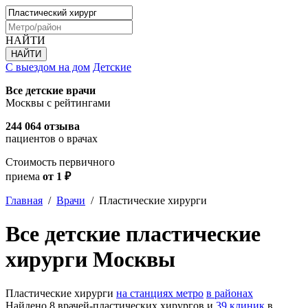
НАЙТИ
С выездом на дом
Детские
Все детские врачи
Москвы с рейтингами
244 064 отзыва
пациентов о врачах
Стоимость первичного
приема
от 1 ₽
Главная
/
Врачи
/
Пластические хирурги
Все детские пластические
хирурги Москвы
Пластические хирурги
на станциях метро
в районах
Найдено 8 врачей-пластических хирургов и
39 клиник
в