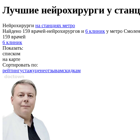
Лучшие нейрохирурги у стан
Нейрохирурги
на станциях метро
Найдено 159 врачей-нейрохирургов и
6 клиник
у метро Смолен
159 врачей
6 клиник
Показать:
списком
на карте
Сортировать по:
рейтингу
стажу
цене
отзывам
cкидкам