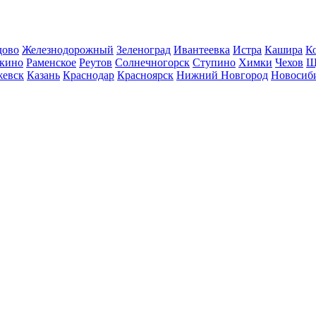
дово
Железнодорожный
Зеленоград
Ивантеевка
Истра
Кашира
К
кино
Раменское
Реутов
Солнечногорск
Ступино
Химки
Чехов
Щ
евск
Казань
Краснодар
Красноярск
Нижний Новгород
Новосиб