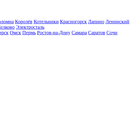
оломна
Королёв
Котельники
Красногорск
Лапино
Ленинский
елково
Электросталь
ирск
Омск
Пермь
Ростов-на-Дону
Самара
Саратов
Сочи