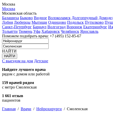
Москва
Москва
Московская область
Балашиха
Быково
Видное
Волоколамск
Долгопрудный
Домоде
Лобня
Люберцы
Мытищи
Одинцово
Подольск
Путилково
Пуш
Санкт-Петербург
Барнаул
Волгоград
Воронеж
Екатеринбург
Иж
Тольятти
Тюмень
Уфа
Хабаровск
Челябинск
Ярославль
Поможем подобрать врача:
+7 (495) 152-85-67
НАЙТИ
С выездом на дом
Детские
Найдите лучшего врача
рядом с домом или работой
159 врачей рядом
с метро Смоленская
1 661 отзыв
пациентов
Главная
/
Врачи
/
Нейрохирурги
/
Смоленская