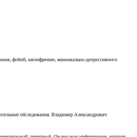
трахов, фобий, шизофрении, маниакально-депрессивного
нительные обследования. Владимир Александрович
внимательный, приятный. Он вел всю информацию, которая...