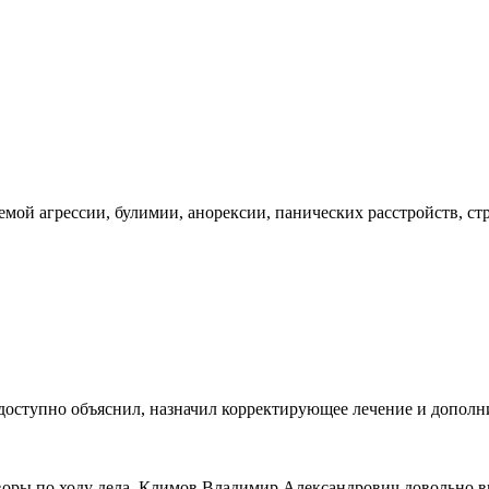
емой агрессии, булимии, анорексии, панических расстройств, с
 доступно объяснил, назначил корректирующее лечение и допол
говоры по ходу дела. Климов Владимир Александрович довольно 