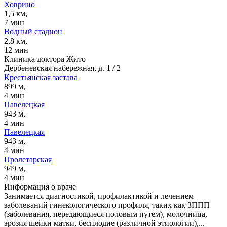
Ховрино
1,5 км,
7 мин
Водный стадион
2,8 км,
12 мин
Клиника доктора Жито
Дербеневская набережная, д. 1 / 2
Крестьянская застава
899 м,
4 мин
Павелецкая
943 м,
4 мин
Павелецкая
943 м,
4 мин
Пролетарская
949 м,
4 мин
Информация о враче
Занимается диагностикой, профилактикой и лечением
заболеваний гинекологического профиля, таких как ЗППП
(заболевания, передающиеся половым путем), молочница,
эрозия шейки матки, бесплодие (различной этиологии),...