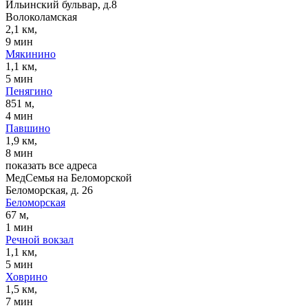
Ильинский бульвар, д.8
Волоколамская
2,1 км,
9 мин
Мякинино
1,1 км,
5 мин
Пенягино
851 м,
4 мин
Павшино
1,9 км,
8 мин
показать все адреса
МедСемья на Беломорской
Беломорская, д. 26
Беломорская
67 м,
1 мин
Речной вокзал
1,1 км,
5 мин
Ховрино
1,5 км,
7 мин