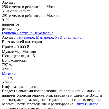
Акушер
256-е место в рейтинге по Москве
УЗИ-специалист
291-е место в рейтинге по Москве
91%
пациентов
рекомендует
Бубнова
Светлана Николаевна
Акушер,
Гинеколог
,
Маммолог
,
УЗИ-специалист
Врач высшей категории
Приём
–
3 000 ₽
МультиМед Митино
Пятницкое ш., д. 15
Волоколамская
797 м,
4 мин
Митино
1,1 км,
5 мин
Информация о враче
Владеет навыками кольпоскопии, биопсии шейки матки и
пайпель-биопсии эндометрии, введение и удаление ВМС, в
т.ч. экстрактором, введение и удаление пессариев, ведение
беременности, проведение и расшифровка...
читать далее
Доступна запись по расписанию