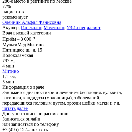
286-е место в рейтинге по Москве
77%
пациентов
рекомендует
Олейник
Альфия Фанисовна
Акушер,
Гинеколог
,
Маммолог
,
УЗИ-специалист
Врач высшей категории
Приём
–
3 000 ₽
МультиМед Митино
Пятницкое ш., д. 15
Волоколамская
797 м,
4 мин
Митино
1,1 км,
5 мин
Информация о враче
Занимается диагностикой и лечением бесплодия, вульвита,
вагинита, кандидоза (молочницы), заболеваний,
передающихся половым путем, эрозии шейки матки и т.д.
читать далее
Доступна запись по расписанию
Записаться онлайн
или записаться по телефону
+7 (495) 152...
показать