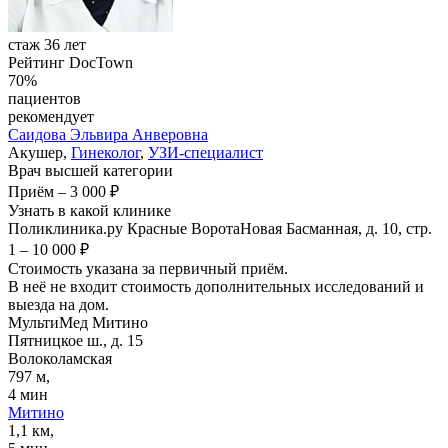
стаж 36 лет
Рейтинг DocTown
70%
пациентов
рекомендует
Саидова
Эльвира Анверовна
Акушер,
Гинеколог
,
УЗИ-специалист
Врач высшей категории
Приём
–
3 000 ₽
Узнать в какой клинике
Поликлиника.ру Красные Ворота
Новая Басманная, д. 10, стр.
1
–
10 000 ₽
Стоимость указана за первичный приём.
В неё не входит стоимость дополнительных исследований и
выезда на дом.
МультиМед Митино
Пятницкое ш., д. 15
Волоколамская
797 м,
4 мин
Митино
1,1 км,