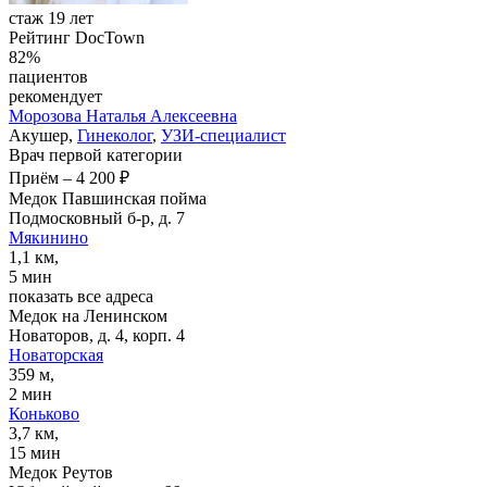
стаж 19 лет
Рейтинг DocTown
82%
пациентов
рекомендует
Морозова
Наталья Алексеевна
Акушер,
Гинеколог
,
УЗИ-специалист
Врач первой категории
Приём
–
4 200 ₽
Медок Павшинская пойма
Подмосковный б-р, д. 7
Мякинино
1,1 км,
5 мин
показать все адреса
Медок на Ленинском
Новаторов, д. 4, корп. 4
Новаторская
359 м,
2 мин
Коньково
3,7 км,
15 мин
Медок Реутов