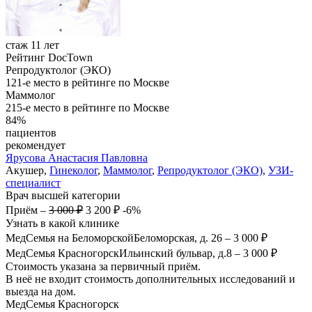
стаж 11 лет
Рейтинг DocTown
Репродуктолог (ЭКО)
121-е место в рейтинге по Москве
Маммолог
215-е место в рейтинге по Москве
84%
пациентов
рекомендует
Ярусова
Анастасия Павловна
Акушер,
Гинеколог
,
Маммолог
,
Репродуктолог (ЭКО)
,
УЗИ-
специалист
Врач высшей категории
Приём
–
3 000 ₽
3 200 ₽
-6%
Узнать в какой клинике
МедСемья на Беломорской
Беломорская, д. 26
–
3 000 ₽
МедСемья Красногорск
Ильинский бульвар, д.8
–
3 000 ₽
Стоимость указана за первичный приём.
В неё не входит стоимость дополнительных исследований и
выезда на дом.
МедСемья Красногорск