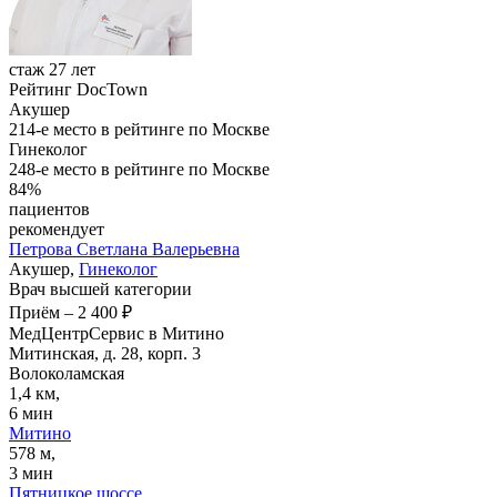
стаж 27 лет
Рейтинг DocTown
Акушер
214-е место в рейтинге по Москве
Гинеколог
248-е место в рейтинге по Москве
84%
пациентов
рекомендует
Петрова
Светлана Валерьевна
Акушер,
Гинеколог
Врач высшей категории
Приём
–
2 400 ₽
МедЦентрСервис в Митино
Митинская, д. 28, корп. 3
Волоколамская
1,4 км,
6 мин
Митино
578 м,
3 мин
Пятницкое шоссе