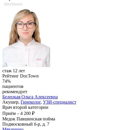
стаж 12 лет
Рейтинг DocTown
74%
пациентов
рекомендует
Белецкая
Ольга Алексеевна
Акушер,
Гинеколог
,
УЗИ-специалист
Врач второй категории
Приём
–
4 200 ₽
Медок Павшинская пойма
Подмосковный б-р, д. 7
Мякинино