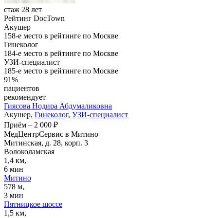
стаж 28 лет
Рейтинг DocTown
Акушер
158-е место в рейтинге по Москве
Гинеколог
184-е место в рейтинге по Москве
УЗИ-специалист
185-е место в рейтинге по Москве
91%
пациентов
рекомендует
Гиясова
Нодира Абдумаликовна
Акушер,
Гинеколог
,
УЗИ-специалист
Приём
–
2 000 ₽
МедЦентрСервис в Митино
Митинская, д. 28, корп. 3
Волоколамская
1,4 км,
6 мин
Митино
578 м,
3 мин
Пятницкое шоссе
1,5 км,