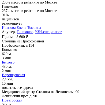
230-е место в рейтинге по Москве
Гинеколог
237-е место в рейтинге по Москве
91%
пациентов
рекомендует
Иванова
Елена Томовна
Акушер,
Гинеколог
,
УЗИ-специалист
Приём
–
3 600 ₽
Столица на Профсоюзной
Профсоюзная, д.114
Коньково
620 м,
3 мин
Беляево
430 м,
2 мин
Воронцовская
2,4 км,
10 мин
показать все адреса
Медицинский центр Столица на Ленинском, 90
Ленинский пр-т, д. 90
Новаторская
548 м,