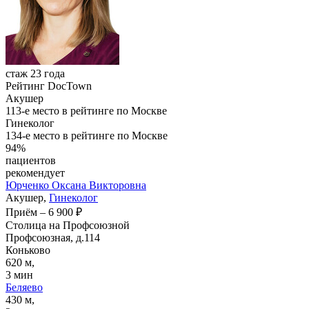
стаж 23 года
Рейтинг DocTown
Акушер
113-е место в рейтинге по Москве
Гинеколог
134-е место в рейтинге по Москве
94%
пациентов
рекомендует
Юрченко
Оксана Викторовна
Акушер,
Гинеколог
Приём
–
6 900 ₽
Столица на Профсоюзной
Профсоюзная, д.114
Коньково
620 м,
3 мин
Беляево
430 м,