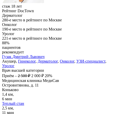
стаж 18 лет
Рейтинг DocTown
Дерматолог
280-е место в рейтинге по Москве
Онколог
190-е место в рейтинге по Москве
Уролог
221-е место в рейтинге по Москве
88%
пациентов
рекомендует
Гузак
Дмитрий Львович
Акушер,
Гинеколог
,
Дерматолог
,
Онколог
,
УЗИ-специалист
,
Уролог
Врач высшей категории
Приём
–
2 500 ₽
2 000 ₽
20%
Медицинская клиника МедиСав
Островитянова, д. 11
Коньково
1,4 км,
6 мин
Теплый стан
2,5 км,
11 мин