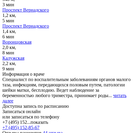
3 мин
Проспект Вернадского
1,2 км,
5 мин
Проспект Вернадского
1,4 км,
6 мин
Воронцовская
2,0 км,
8 мин
Калужская
2,2 км,
9 мин
Информация о враче
Специалист по воспалительным заболеваниям органов малого
таза, инфекциям, передающихся половым путем, патологии
шейки матки, бесплодию. Ведет наблюдение за
беременностью любого триместра, принимает роды...
читать
далее
Доступна запись по расписанию
Записаться онлайн
или записаться по телефону
+7 (495) 152...
показать
+7 (495) 152-85-67
Отзывы пациентов
44 отзыва