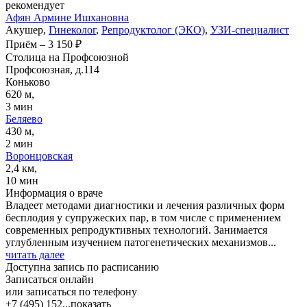
рекомендует
Афян
Армине Ишхановна
Акушер,
Гинеколог
,
Репродуктолог (ЭКО)
,
УЗИ-специалист
Приём
–
3 150 ₽
Столица на Профсоюзной
Профсоюзная, д.114
Коньково
620 м,
3 мин
Беляево
430 м,
2 мин
Воронцовская
2,4 км,
10 мин
Информация о враче
Владеет методами диагностики и лечения различных форм
бесплодия у супружеских пар, в том числе с применением
современных репродуктивных технологий. Занимается
углубленным изучением патогенетических механизмов...
читать далее
Доступна запись по расписанию
Записаться онлайн
или записаться по телефону
+7 (495) 152...
показать