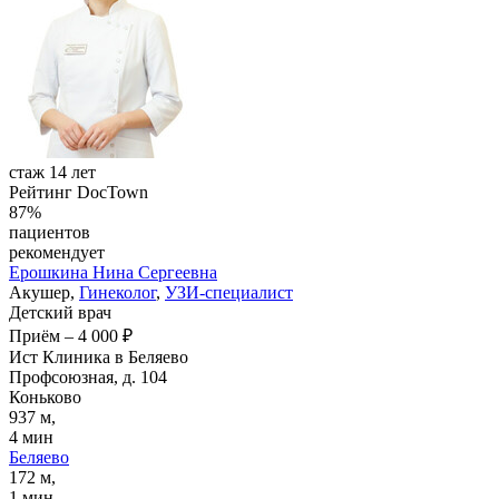
стаж 14 лет
Рейтинг DocTown
87%
пациентов
рекомендует
Ерошкина
Нина Сергеевна
Акушер,
Гинеколог
,
УЗИ-специалист
Детский врач
Приём
–
4 000 ₽
Ист Клиника в Беляево
Профсоюзная, д. 104
Коньково
937 м,
4 мин
Беляево
172 м,
1 мин