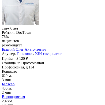
стаж 6 лет
Рейтинг DocTown
76%
пациентов
рекомендует
Базалий
Олег Анатольевич
Акушер,
Гинеколог
,
УЗИ-специалист
Приём
–
3 120 ₽
Столица на Профсоюзной
Профсоюзная, д.114
Коньково
620 м,
3 мин
Беляево
430 м,
2 мин
Воронцовская
2,4 км,