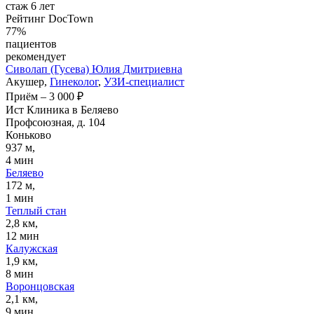
стаж 6 лет
Рейтинг DocTown
77%
пациентов
рекомендует
Сиволап (Гусева)
Юлия Дмитриевна
Акушер,
Гинеколог
,
УЗИ-специалист
Приём
–
3 000 ₽
Ист Клиника в Беляево
Профсоюзная, д. 104
Коньково
937 м,
4 мин
Беляево
172 м,
1 мин
Теплый стан
2,8 км,
12 мин
Калужская
1,9 км,
8 мин
Воронцовская
2,1 км,
9 мин