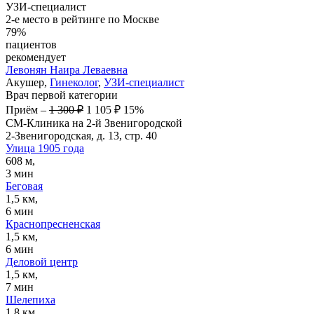
УЗИ-специалист
2-е место в рейтинге по Москве
79%
пациентов
рекомендует
Левонян
Наира Леваевна
Акушер,
Гинеколог
,
УЗИ-специалист
Врач первой категории
Приём
–
1 300 ₽
1 105 ₽
15%
СМ-Клиника на 2-й Звенигородской
2-Звенигородская, д. 13, стр. 40
Улица 1905 года
608 м,
3 мин
Беговая
1,5 км,
6 мин
Краснопресненская
1,5 км,
6 мин
Деловой центр
1,5 км,
7 мин
Шелепиха
1,8 км,