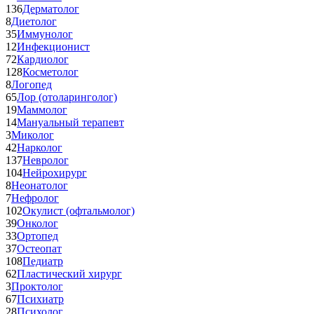
136
Дерматолог
8
Диетолог
35
Иммунолог
12
Инфекционист
72
Кардиолог
128
Косметолог
8
Логопед
65
Лор (отоларинголог)
19
Маммолог
14
Мануальный терапевт
3
Миколог
42
Нарколог
137
Невролог
104
Нейрохирург
8
Неонатолог
7
Нефролог
102
Окулист (офтальмолог)
39
Онколог
33
Ортопед
37
Остеопат
108
Педиатр
62
Пластический хирург
3
Проктолог
67
Психиатр
28
Психолог