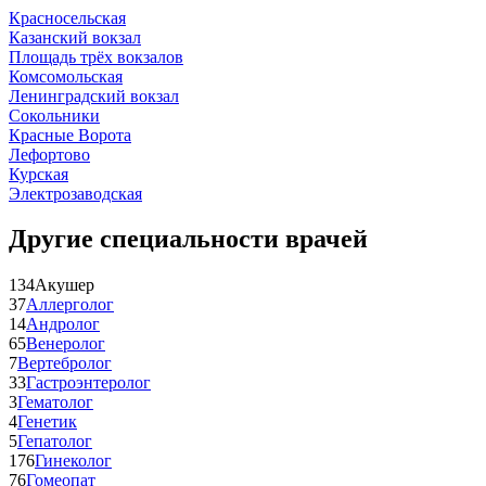
Красносельская
Казанский вокзал
Площадь трёх вокзалов
Комсомольская
Ленинградский вокзал
Сокольники
Красные Ворота
Лефортово
Курская
Электрозаводская
Другие специальности врачей
134
Акушер
37
Аллерголог
14
Андролог
65
Венеролог
7
Вертебролог
33
Гастроэнтеролог
3
Гематолог
4
Генетик
5
Гепатолог
176
Гинеколог
76
Гомеопат