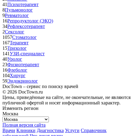
41
Психотерапевт
8
Пульмонолог
9
Ревматолог
16
Репродуктолог (ЭКО)
34
Рефлексотерапевт
2
Сексолог
1057
Стоматолог
167
Терапевт
15
Трихолог
141
УЗИ-специалист
40
Уролог
23
Физиотерапевт
16
Флеболог
104
Хирург
59
Эндокринолог
DocTown – сервис по поиску врачей
© 2026 DocTown.ru
Цены, приведённые на сайте, не окончательные, не являются
публичной офертой и носят информационный характер.
Изменить регион
Москва
Полная версия сайта
Врачи
Клиники
Диагностика
Услуги
Справочник
заболеваний
Что лечат врачи