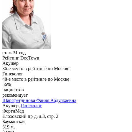
стаж 31 год
Рейтинг DocTown
Акушер
36-е место в рейтинге по Москве
Гинеколог
48-е место в рейтинге по Москве
56%
пациентов
рекомендует
Шаряфетдинова
Фаиля Абдулхаевна
Акушер,
Гинеколог
ФертиМед
Елоховский пр-д, д.3, стр. 2
Бауманская
319 м,