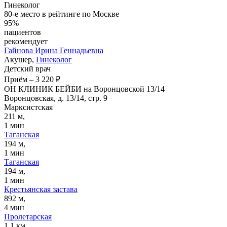
Гинеколог
80-е место в рейтинге по Москве
95%
пациентов
рекомендует
Гайнова
Ирина Геннадьевна
Акушер,
Гинеколог
Детский врач
Приём
–
3 220 ₽
ОН КЛИНИК БЕЙБИ на Воронцовской 13/14
Воронцовская, д. 13/14, стр. 9
Марксистская
211 м,
1 мин
Таганская
194 м,
1 мин
Таганская
194 м,
1 мин
Крестьянская застава
892 м,
4 мин
Пролетарская
1,1 км,