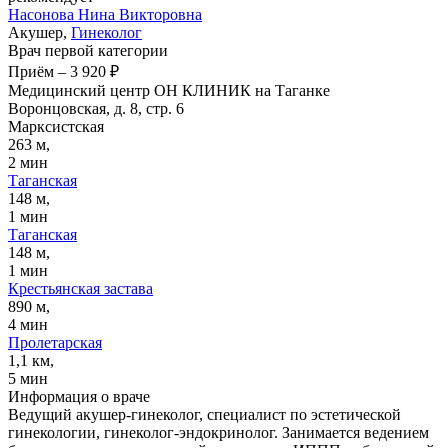
Насонова
Нина Викторовна
Акушер,
Гинеколог
Врач первой категории
Приём
–
3 920 ₽
Медицинский центр ОН КЛИНИК на Таганке
Воронцовская, д. 8, стр. 6
Марксистская
263 м,
2 мин
Таганская
148 м,
1 мин
Таганская
148 м,
1 мин
Крестьянская застава
890 м,
4 мин
Пролетарская
1,1 км,
5 мин
Информация о враче
Ведущий акушер-гинеколог, специалист по эстетической
гинекологии, гинеколог-эндокринолог. Занимается ведением