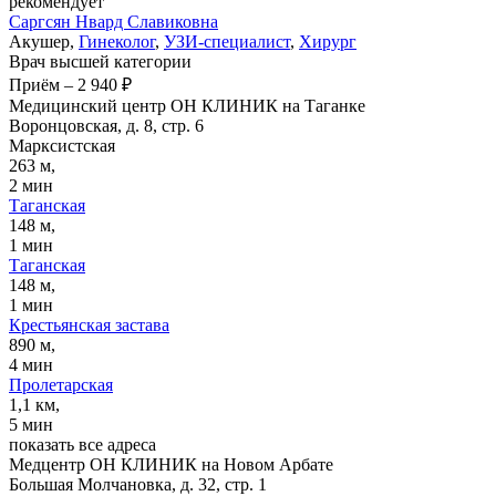
рекомендует
Саргсян
Нвард Славиковна
Акушер,
Гинеколог
,
УЗИ-специалист
,
Хирург
Врач высшей категории
Приём
–
2 940 ₽
Медицинский центр ОН КЛИНИК на Таганке
Воронцовская, д. 8, стр. 6
Марксистская
263 м,
2 мин
Таганская
148 м,
1 мин
Таганская
148 м,
1 мин
Крестьянская застава
890 м,
4 мин
Пролетарская
1,1 км,
5 мин
показать все адреса
Медцентр ОН КЛИНИК на Новом Арбате
Большая Молчановка, д. 32, стр. 1