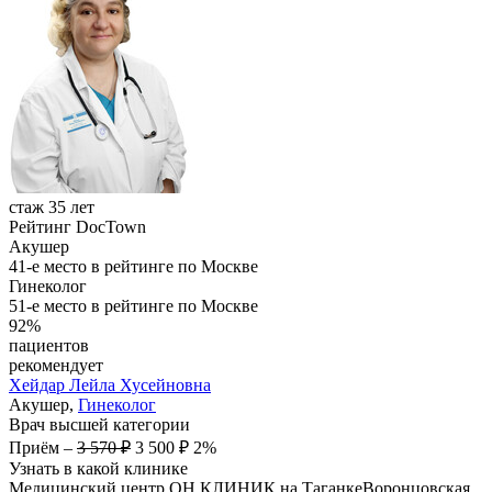
стаж 35 лет
Рейтинг DocTown
Акушер
41-е место в рейтинге по Москве
Гинеколог
51-е место в рейтинге по Москве
92%
пациентов
рекомендует
Хейдар
Лейла Хусейновна
Акушер,
Гинеколог
Врач высшей категории
Приём
–
3 570 ₽
3 500 ₽
2%
Узнать в какой клинике
Медицинский центр ОН КЛИНИК на Таганке
Воронцовская,