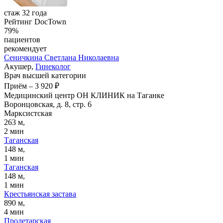
стаж 32 года
Рейтинг DocTown
79%
пациентов
рекомендует
Сеничкина
Светлана Николаевна
Акушер,
Гинеколог
Врач высшей категории
Приём
–
3 920 ₽
Медицинский центр ОН КЛИНИК на Таганке
Воронцовская, д. 8, стр. 6
Марксистская
263 м,
2 мин
Таганская
148 м,
1 мин
Таганская
148 м,
1 мин
Крестьянская застава
890 м,
4 мин
Пролетарская