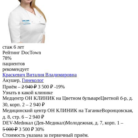
стаж 6 лет
Рейтинг DocTown
78%
пациентов
рекомендует
Краскевич
Виталия Владимировна
Акушер,
Гинеколог
Приём
–
2 940 ₽
3 500 ₽
-19%
Узнать в какой клинике
Медцентр ОН КЛИНИК на Цветном бульваре
Цветной б-р, д.
30, корп. 2
–
2 940 ₽
Медицинский центр ОН КЛИНИК на Таганке
Воронцовская,
д. 8, стр. 6
–
2 940 ₽
DEV-Medикал (Дев-Медикал)
Молодежная, д. 7, корп. 1
–
5 000 ₽
3 500 ₽
30%
Стоимость указана за первичный приём.