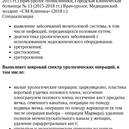
2015 гг.) Врач-уролог поликлиники, Городская клиническая
больница № 13 (2015-2018 гг.) Врач-уролог, Медицинский
холдинг «СМ-Клиника» (2018 г.)
Специализация
выявление заболеваний мочеполовой системы, в том
числе инфекций, передающихся половым путем;
диагностика урологических заболеваний с
использованием эндоскопического оборудования;
уретроскопия;
цистоскопия;
уретероскопия.
Выполняет широкий спектр урологических операций, в
том числе:
малые урологические операции: циркумцизио, пластика
короткой уздечки полового члена, иссечение
олеогранулем полового члена, иссечение кист придатка
яичка, семенного канатика, операции по поводу
водянки яичка, операции по поводу варикоцеле (в том
числе операция выбора – операция Мармара), удаление
полипов мочеиспускательного канала у женщин,
удаление парауретральных кист;
открытые и эндоскопические операции на почках,