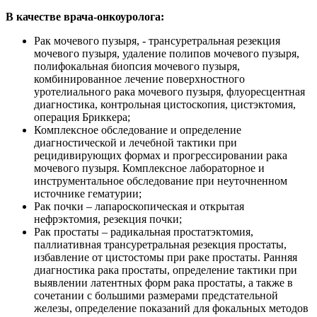
В качестве врача-онкоуролога:
Рак мочевого пузыря, - трансуретральная резекция
мочевого пузыря, удаление полипов мочевого пузыря,
полифокальная биопсия мочевого пузыря,
комбинированное лечение поверхностного
уротелиального рака мочевого пузыря, флуоресцентная
диагностика, контрольная цистоскопия, цистэктомия,
операция Бриккера;
Комплексное обследование и определение
диагностической и лечебной тактики при
рецидивирующих формах и прогрессировании рака
мочевого пузыря. Комплексное лабораторное и
инструментальное обследование при неуточненном
источнике гематурии;
Рак почки – лапароскопическая и открытая
нефрэктомия, резекция почки;
Рак простаты – радикальная простатэктомия,
паллиативная трансуретральная резекция простаты,
избавление от цистостомы при раке простаты. Ранняя
диагностика рака простаты, определение тактики при
выявлении латентных форм рака простаты, а также в
сочетании с большими размерами предстательной
железы, определение показаний для фокальных методов