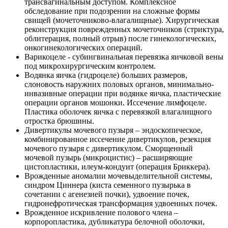
трансвагинальным доступом. Комплексное
обследование при подозрении на сложные формы
свищей (мочеточниково-влагалищные). Хирургическая
реконструкция поврежденных мочеточников (стриктура,
облитерация, полный отрыв) после гинекологических,
онкогинекологических операций.
Варикоцеле - субингвинальная перевязка яичковой вены
под микрохирургическим контролем.
Водянка яичка (гидроцеле) больших размеров,
слоновость наружних половых органов, минимально-
инвазивные операции при водянке яичка, пластические
операции органов мошонки. Иссечение лимфоцеле.
Пластика оболочек яичка с перевязкой влагалищного
отростка брюшины.
Дивертикулы мочевого пузыря – эндоскопическое,
комбинированное иссечение дивертикулов, резекция
мочевого пузыря с дивертикулом. Сморщенный
мочевой пузырь (микроцистис) – расширяющие
цистопластики, илеум-кондуит (операция Бриккера).
Врожденные аномалии мочевыделительной системы,
синдром Циннера (киста семенного пузырька в
сочетании с агенезией почки), удвоение почек,
гидронефротическая трансформация удвоенных почек.
Врожденное искривление полового члена –
корпоропластика, дубликатура белочной оболочки,