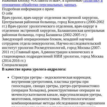
Нажимая кнопку «Оставить отзыв», я принимаю
Политику в
отношении обработки персональных данных
.
Подробная информация о враче
О себе
Врач-уролог, врач-хирург отделения экстренной хирургии,
Центральная районная больница, город Кондопога (2000-2002
гг.) Врач-уролог урологического отделения, врач-хирург в
отделении экстренной хирургии, Балашихинская центральная
районная больница, город Балашиха (2002-2005 гг.)
Заведующий операционным блоком, младший научный
сотрудник отдела онкоурологии, Научно-исследовательский
институт урологии Росмедтехнологий, город Москва (2007-
2011 гг.) Главный врач, Администрации клинических и
стационарных подраздеелений НИИ урологии, город Москва
(2014-2016 гг.)
Специализация
В качестве врача уролога-андролога:
Стриктура уретры - эндоскопическая коррекция,
внутренняя уретротомия, пластика уретры при
гипоспадии, свищах уретры, уретро-уретроанастомоз
(операция Хольцова), реконструктивные операции на
мочеиспускательном канале, марсупиализация уретры,
меатотомия, перионеостомия. Рентгенологические
комбинированные методы обследования при нарушении