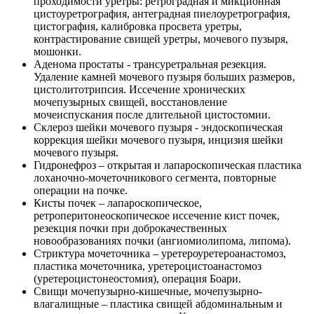
проходимости уретры: ретроградная и микционная
цистоуретрография, антеградная пиелоуретрография,
цистография, калибровка просвета уретры,
контрастирование свищей уретры, мочевого пузыря,
мошонки.
Аденома простаты - трансуретральная резекция.
Удаление камней мочевого пузыря больших размеров,
цистолитотрипсия. Иссечение хронических
мочепузырных свищей, восстановление
мочеиспускания после длительной цистостомии.
Склероз шейки мочевого пузыря - эндоскопическая
коррекция шейки мочевого пузыря, инцизия шейки
мочевого пузыря.
Гидронефроз – открытая и лапароскопическая пластика
лоханочно-мочеточникового сегмента, повторные
операции на почке.
Кисты почек – лапароскопическое,
ретроперитонеоскопическое иссечение кист почек,
резекция почки при доброкачественных
новообразованиях почки (ангиомиолипома, липома).
Стриктура мочеточника – уретероуретероанастомоз,
пластика мочеточника, уретероцистоанастомоз
(уретероцистонеостомия), операция Боари.
Свищи мочепузырно-кишечные, мочепузырно-
влагалищные – пластика свищей абдоминальным и