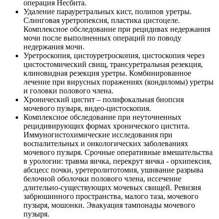
операция Несбита.
Удаление парауретральных кист, полипов уретры.
Слинговая уретропексия, пластика цистоцеле.
Комплексное обследование при рецидивах недержания
мочи после выполненных операций по поводу
недержания мочи.
Уретроскопия, цистоуретроскопия, цистоскопия через
цистостомический свищ, трансуретральная резекция,
клиновидная резекция уретры. Комбинированное
лечение при вирусных поражениях (кондиломы) уретры
и головки полового члена.
Хронический цистит – полифокальная биопсия
мочевого пузыря, видео-цистоскопия.
Комплексное обследование при неуточненных
рецидивирующих формах хронического цистита.
Иммуногистохимические исследования при
воспалительных и онкологических заболеваниях
мочевого пузыря. Срочные оперативные вмешательства
в урологии: травма яичка, перекрут яичка - орхипексия,
абсцесс почки, уретеролитотомия, ушивание разрыва
белочной оболочки полового члена, иссечение
длительно-существующих мочевых свищей. Ревизия
забрюшинного пространства, малого таза, мочевого
пузыря, мошонки. Эвакуация тампонады мочевого
пузыря.