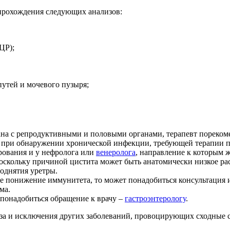
прохождения следующих анализов:
ЦР);
утей и мочевого пузыря;
зана с репродуктивными и половыми органами, терапевт пореко
т при обнаружении хронической инфекции, требующей терапии 
рования и у нефролога или
венеролога
, направление к которым 
поскольку причиной цистита может быть анатомически низкое р
поднятия уретры.
 понижение иммунитета, то может понадобиться консультация и
ма.
 понадобиться обращение к врачу –
гастроэнтерологу
.
за и исключения других заболеваний, провоцирующих сходные с