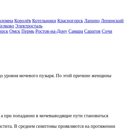
оломна
Королёв
Котельники
Красногорск
Лапино
Ленинский
елково
Электросталь
ирск
Омск
Пермь
Ростов-на-Дону
Самара
Саратов
Сочи
до уровня мочевого пузыря. По этой причине женщины
е, а при попадании в мочевыводящие пути становиться
цистита. В среднем симптомы проявляются на протяжении