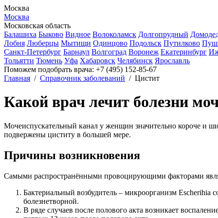
Москва
Москва
Московская область
Балашиха
Быково
Видное
Волоколамск
Долгопрудный
Домоде
Лобня
Люберцы
Мытищи
Одинцово
Подольск
Путилково
Пуш
Санкт-Петербург
Барнаул
Волгоград
Воронеж
Екатеринбург
Иж
Тольятти
Тюмень
Уфа
Хабаровск
Челябинск
Ярославль
Поможем подобрать врача:
+7 (495) 152-85-67
Главная
/
Справочник заболеваний
/
Цистит
Какой врач лечит болезни мо
Мочеиспускательный канал у женщин значительно короче и ши
подвержены циститу в большей мере.
Причины возникновения
Самыми распространёнными провоцирующими факторами явл
Бактериальный возбудитель – микроорганизм Escherihia c
болезнетворной.
В ряде случаев после полового акта возникает воспален