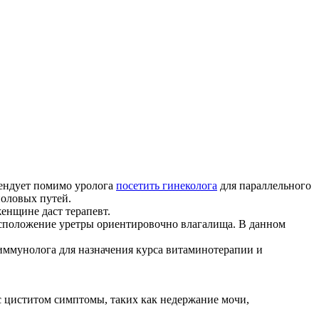
мендует помимо уролога
посетить гинеколога
для параллельного
половых путей.
женщине даст терапевт.
асположение уретры ориентировочно влагалища. В данном
ммунолога для назначения курса витаминотерапии и
 циститом симптомы, таких как недержание мочи,