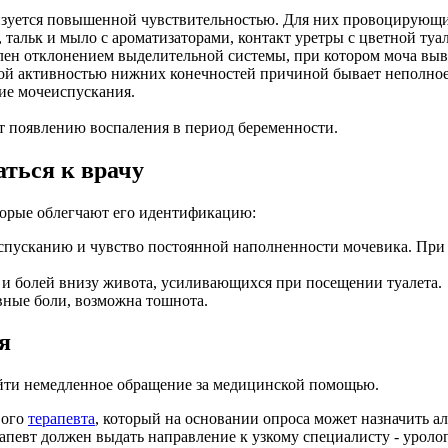
изуется повышенной чувствительностью. Для них провоцирующ
тальк и мыло с ароматизаторами, контакт уретры с цветной туа
лен отклонением выделительной системы, при котором моча выв
ой активностью нижних конечностей причиной бывает неполное 
ие мочеиспускания.
т появлению воспаления в период беременности.
ться к врачу
торые облегчают его идентификацию:
усканию и чувство постоянной наполненности мочевика. При э
 и болей внизу живота, усиливающихся при посещении туалета.
вные боли, возможна тошнота.
я
ти немедленное обращение за медицинской помощью.
вого
терапевта
, который на основании опроса может назначить 
апевт должен выдать направление к узкому специалисту - уролог