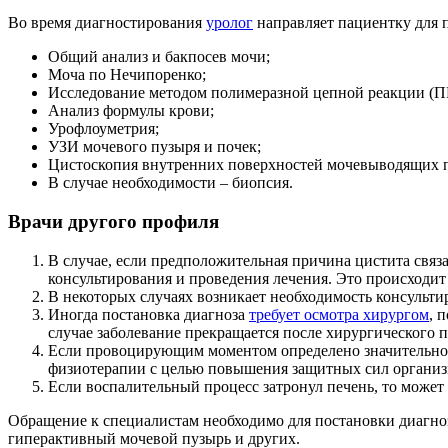
Во время диагностирования
уролог
направляет пациентку для 
Общий анализ и бакпосев мочи;
Моча по Нечипоренко;
Исследование методом полимеразной цепной реакции (П
Анализ формулы крови;
Урофлоуметрия;
УЗИ мочевого пузыря и почек;
Цистоскопия внутренних поверхностей мочевыводящих п
В случае необходимости – биопсия.
Врачи другого профиля
В случае, если предположительная причина цистита свя
консультирования и проведения лечения. Это происходи
В некоторых случаях возникает необходимость консульти
Иногда постановка диагноза
требует осмотра хирургом
, 
случае заболевание прекращается после хирургического 
Если провоцирующим моментом определено значительное
физиотерапии с целью повышения защитных сил организ
Если воспалительный процесс затронул печень, то может
Обращение к специалистам необходимо для постановки диагно
гиперактивный мочевой пузырь и других.