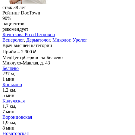
стаж 38 лет
Рейтинг DocTown
90%
пациентов
рекомендует
Кочеткова
Роза Петровна
Венеролог
,
Дерматолог
,
Миколог
,
Уролог
Врач высшей категории
Приём
–
2 900 ₽
МедЦентрСервис на Беляево
Миклухо-Маклая, д. 43
Беляево
237 м,
1 мин
Коньково
1,2 км,
5 мин
Калужская
1,7 км,
7 мин
Воронцовская
1,9 км,
8 мин
Новаторская