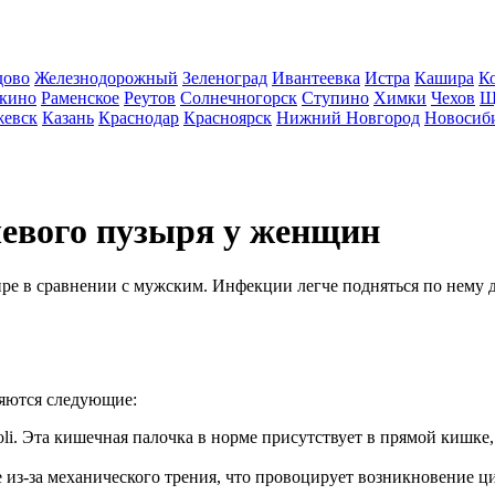
дово
Железнодорожный
Зеленоград
Ивантеевка
Истра
Кашира
К
кино
Раменское
Реутов
Солнечногорск
Ступино
Химки
Чехов
Щ
евск
Казань
Краснодар
Красноярск
Нижний Новгород
Новосиб
чевого пузыря у женщин
ре в сравнении с мужским. Инфекции легче подняться по нему 
яются следующие:
oli. Эта кишечная палочка в норме присутствует в прямой кишк
ие из-за механического трения, что провоцирует возникновение 