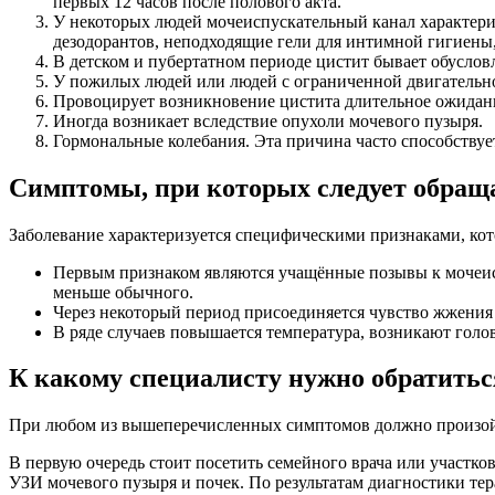
первых 12 часов после полового акта.
У некоторых людей мочеиспускательный канал характер
дезодорантов, неподходящие гели для интимной гигиены, 
В детском и пубертатном периоде цистит бывает обуслов
У пожилых людей или людей с ограниченной двигательн
Провоцирует возникновение цистита длительное ожидан
Иногда возникает вследствие опухоли мочевого пузыря.
Гормональные колебания. Эта причина часто способствуе
Симптомы, при которых следует обраща
Заболевание характеризуется специфическими признаками, ко
Первым признаком являются учащённые позывы к мочеисп
меньше обычного.
Через некоторый период присоединяется чувство жжения
В ряде случаев повышается температура, возникают голо
К какому специалисту нужно обратитьс
При любом из вышеперечисленных симптомов должно произой
В первую очередь стоит посетить семейного врача или участко
УЗИ мочевого пузыря и почек. По результатам диагностики тер