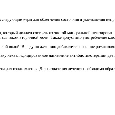
ть следующие меры для облегчения состояния и уменьшения неп
, который должен состоять из чистой минеральной негазированн
ситься током вторичной мочи. Также допустимо употребление кл
плой водой. В воду по желанию добавляется по капле ромашков
ольку неквалифицированное назначение антибиотикотерапии даёт
а для ознакомления. Для назначения лечения необходимо обрати