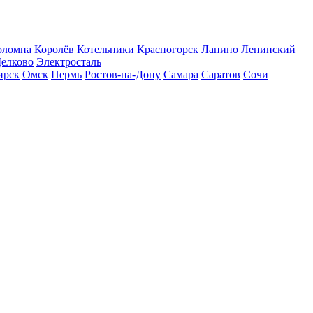
оломна
Королёв
Котельники
Красногорск
Лапино
Ленинский
елково
Электросталь
ирск
Омск
Пермь
Ростов-на-Дону
Самара
Саратов
Сочи