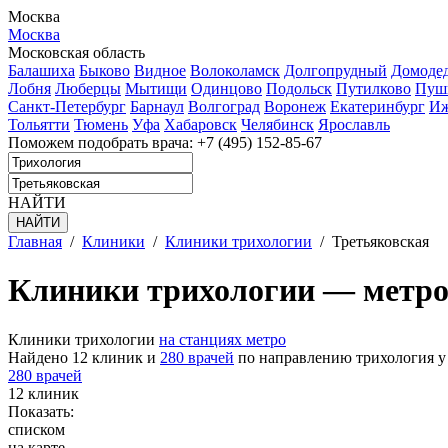
Москва
Москва
Московская область
Балашиха
Быково
Видное
Волоколамск
Долгопрудный
Домоде
Лобня
Люберцы
Мытищи
Одинцово
Подольск
Путилково
Пуш
Санкт-Петербург
Барнаул
Волгоград
Воронеж
Екатеринбург
Иж
Тольятти
Тюмень
Уфа
Хабаровск
Челябинск
Ярославль
Поможем подобрать врача:
+7 (495) 152-85-67
НАЙТИ
Главная
/
Клиники
/
Клиники трихологии
/
Третьяковская
Клиники трихологии — метро
Клиники трихологии
на станциях метро
Найдено 12 клиник и
280 врачей
по направлению трихология у 
280 врачей
12 клиник
Показать:
списком
на карте