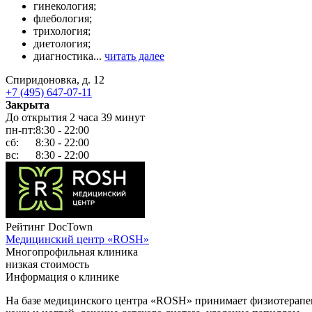
гинекология;
флебология;
трихология;
диетология;
диагностика...
читать далее
Спиридоновка, д. 12
+7 (495) 647-07-11
Закрыта
До открытия 2 часа 39 минут
пн-пт:
8:30 - 22:00
сб:
8:30 - 22:00
вс:
8:30 - 22:00
Рейтинг DocTown
Медицинский центр «ROSH»
Многопрофильная клиника
низкая стоимость
Информация о клинике
На базе медицинского центра «ROSH» принимает физиотерапевт,