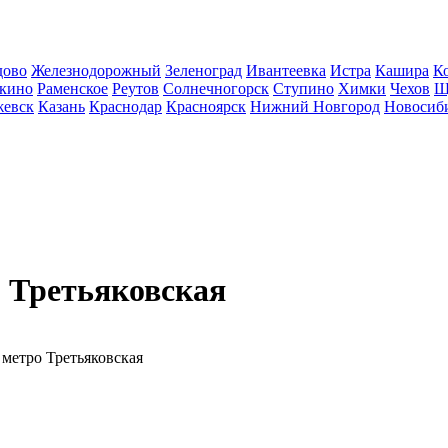
дово
Железнодорожный
Зеленоград
Ивантеевка
Истра
Кашира
К
кино
Раменское
Реутов
Солнечногорск
Ступино
Химки
Чехов
Щ
евск
Казань
Краснодар
Красноярск
Нижний Новгород
Новосиб
 Третьяковская
метро Третьяковская