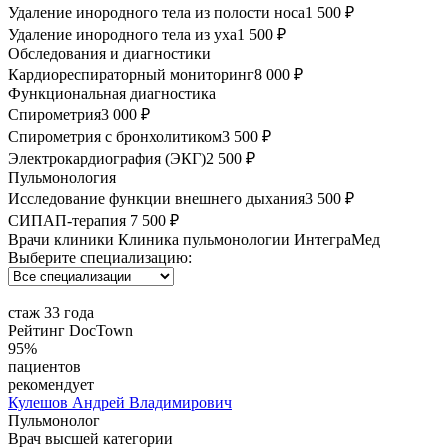
Удаление инородного тела из полости носа
1 500 ₽
Удаление инородного тела из уха
1 500 ₽
Обследования и диагностики
Кардиореспираторный мониторинг
8 000 ₽
Функциональная диагностика
Спирометрия
3 000 ₽
Спирометрия с бронхолитиком
3 500 ₽
Электрокардиография (ЭКГ)
2 500 ₽
Пульмонология
Исследование функции внешнего дыхания
3 500 ₽
СИПАП-терапия
7 500 ₽
Врачи клиники Клиника пульмонологии ИнтеграМед
Выберите специализацию:
стаж 33 года
Рейтинг DocTown
95%
пациентов
рекомендует
Кулешов
Андрей Владимирович
Пульмонолог
Врач высшей категории