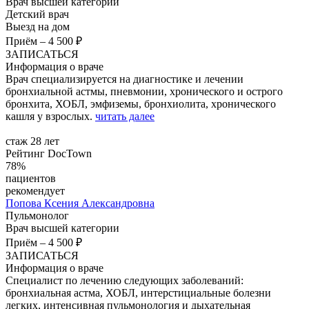
Врач высшей категории
Детский врач
Выезд на дом
Приём
–
4 500 ₽
ЗАПИСАТЬСЯ
Информация о враче
Врач специализируется на диагностике и лечении
бронхиальной астмы, пневмонии, хронического и острого
бронхита, ХОБЛ, эмфиземы, бронхиолита, хронического
кашля у взрослых.
читать далее
стаж 28 лет
Рейтинг DocTown
78%
пациентов
рекомендует
Попова
Ксения Александровна
Пульмонолог
Врач высшей категории
Приём
–
4 500 ₽
ЗАПИСАТЬСЯ
Информация о враче
Специалист по лечению следующих заболеваний:
бронхиальная астма, ХОБЛ, интерстициальные болезни
легких, интенсивная пульмонология и дыхательная