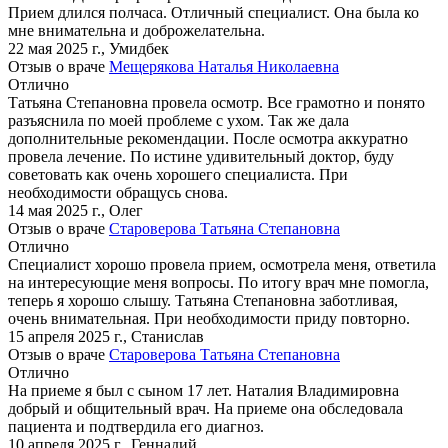
Прием длился полчаса. Отличный специалист. Она была ко
мне внимательна и доброжелательна.
22 мая 2025 г.
,
Умидбек
Отзыв о враче
Мещерякова Наталья Николаевна
Отлично
Татьяна Степановна провела осмотр. Все грамотно и понято
разъяснила по моей проблеме с ухом. Так же дала
дополнительные рекомендации. После осмотра аккуратно
провела лечение. По истине удивительный доктор, буду
советовать как очень хорошего специалиста. При
необходимости обращусь снова.
14 мая 2025 г.
,
Олег
Отзыв о враче
Староверова Татьяна Степановна
Отлично
Специалист хорошо провела прием, осмотрела меня, ответила
на интересующие меня вопросы. По итогу врач мне помогла,
теперь я хорошо слышу. Татьяна Степановна заботливая,
очень внимательная. При необходимости приду повторно.
15 апреля 2025 г.
,
Станислав
Отзыв о враче
Староверова Татьяна Степановна
Отлично
На приеме я был с сыном 17 лет. Наталия Владимировна
добрый и общительный врач. На приеме она обследовала
пациента и подтвердила его диагноз.
10 апреля 2025 г.
,
Геннадий