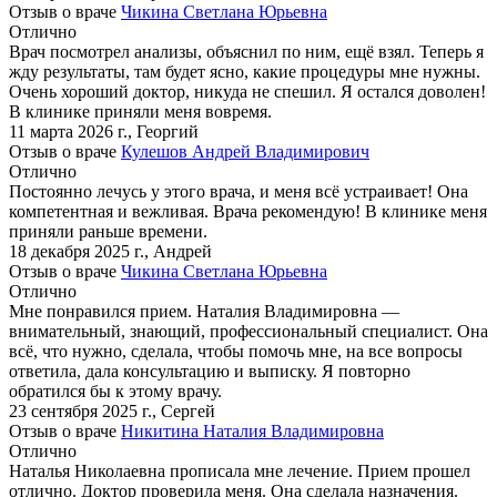
Отзыв о враче
Чикина Светлана Юрьевна
Отлично
Врач посмотрел анализы, объяснил по ним, ещё взял. Теперь я
жду результаты, там будет ясно, какие процедуры мне нужны.
Очень хороший доктор, никуда не спешил. Я остался доволен!
В клинике приняли меня вовремя.
11 марта 2026 г.
,
Георгий
Отзыв о враче
Кулешов Андрей Владимирович
Отлично
Постоянно лечусь у этого врача, и меня всё устраивает! Она
компетентная и вежливая. Врача рекомендую! В клинике меня
приняли раньше времени.
18 декабря 2025 г.
,
Андрей
Отзыв о враче
Чикина Светлана Юрьевна
Отлично
Мне понравился прием. Наталия Владимировна —
внимательный, знающий, профессиональный специалист. Она
всё, что нужно, сделала, чтобы помочь мне, на все вопросы
ответила, дала консультацию и выписку. Я повторно
обратился бы к этому врачу.
23 сентября 2025 г.
,
Сергей
Отзыв о враче
Никитина Наталия Владимировна
Отлично
Наталья Николаевна прописала мне лечение. Прием прошел
отлично. Доктор проверила меня. Она сделала назначения.