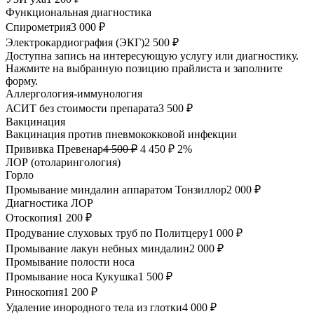
Функциональная диагностика
Спирометрия
3 000 ₽
Электрокардиография (ЭКГ)
2 500 ₽
Доступна запись на интересующую услугу или диагностику.
Нажмите на выбранную позицию прайлиста и заполните
форму.
Аллергология-иммунология
АСИТ без стоимости препарата
3 500 ₽
Вакцинация
Вакцинация против пневмококковой инфекции
Прививка Превенар
4 500 ₽
4 450 ₽
2%
ЛОР (отоларингология)
Горло
Промывание миндалин аппаратом Тонзиллор
2 000 ₽
Диагностика ЛОР
Отоскопия
1 200 ₽
Продувание слуховых труб по Политцеру
1 000 ₽
Промывание лакун небных миндалин
2 000 ₽
Промывание полости носа
Промывание носа Кукушка
1 500 ₽
Риноскопия
1 200 ₽
Удаление инородного тела из глотки
4 000 ₽