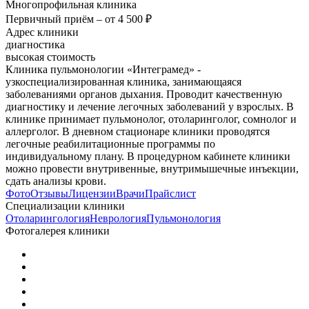
Многопрофильная клиника
Первичный приём –
от 4 500 ₽
Адрес клиники
диагностика
высокая стоимость
Клиника пульмонологии «Интеграмед» -
узкоспециализированная клиника, занимающаяся
заболеваниями органов дыхания. Проводит качественную
диагностику и лечение легочных заболеваний у взрослых. В
клинике принимает пульмонолог, отоларинголог, сомнолог и
аллерголог. В дневном стационаре клиники проводятся
легочные реабилитационные программы по
индивидуальному плану. В процедурном кабинете клиники
можно провести внутривенные, внутримышечные инъекции,
сдать анализы крови.
Фото
Отзывы
Лицензии
Врачи
Прайслист
Специализации клиники
Отоларингология
Неврология
Пульмонология
Фотогалерея клиники