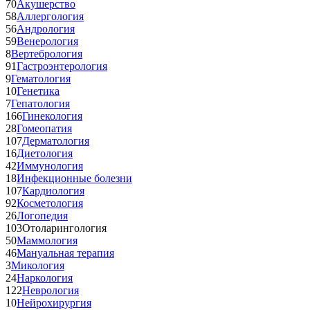
70
Акушерство
58
Аллергология
56
Андрология
59
Венерология
8
Вертебрология
91
Гастроэнтерология
9
Гематология
10
Генетика
7
Гепатология
166
Гинекология
28
Гомеопатия
107
Дерматология
16
Диетология
42
Иммунология
18
Инфекционные болезни
107
Кардиология
92
Косметология
26
Логопедия
103
Отоларингология
50
Маммология
46
Мануальная терапия
3
Микология
24
Наркология
122
Неврология
10
Нейрохирургия