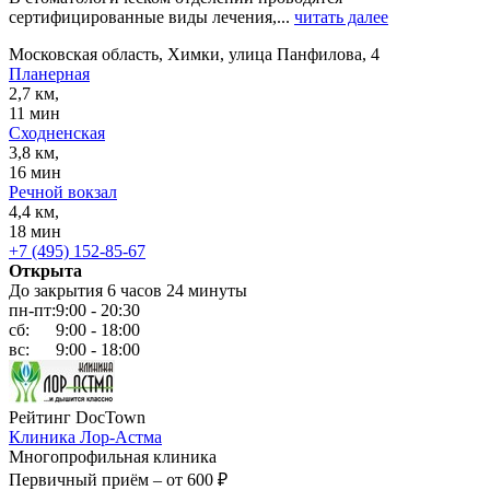
сертифицированные виды лечения,...
читать далее
Московская область, Химки, улица Панфилова, 4
Планерная
2,7 км,
11 мин
Сходненская
3,8 км,
16 мин
Речной вокзал
4,4 км,
18 мин
+7 (495) 152-85-67
Открыта
До закрытия 6 часов 24 минуты
пн-пт:
9:00 - 20:30
сб:
9:00 - 18:00
вс:
9:00 - 18:00
Рейтинг DocTown
Клиника Лор-Астма
Многопрофильная клиника
Первичный приём –
от 600 ₽