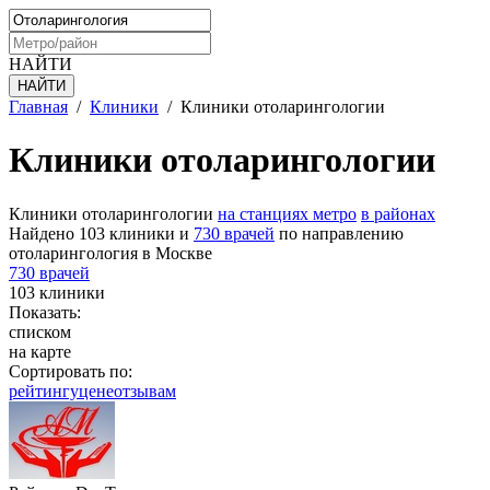
НАЙТИ
Главная
/
Клиники
/
Клиники отоларингологии
Клиники отоларингологии
Клиники отоларингологии
на станциях метро
в районах
Найдено 103 клиники и
730 врачей
по направлению
отоларингология в Москве
730 врачей
103 клиники
Показать:
списком
на карте
Сортировать по:
рейтингу
цене
отзывам