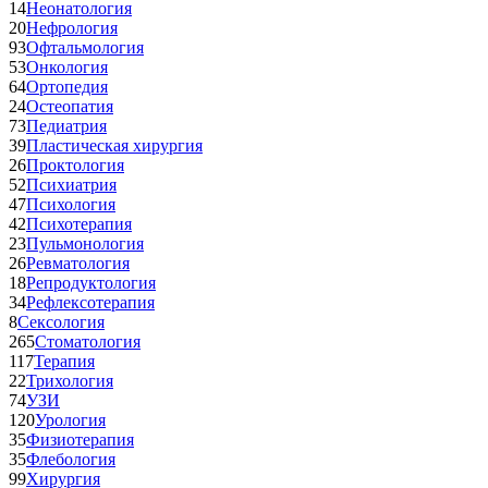
14
Неонатология
20
Нефрология
93
Офтальмология
53
Онкология
64
Ортопедия
24
Остеопатия
73
Педиатрия
39
Пластическая хирургия
26
Проктология
52
Психиатрия
47
Психология
42
Психотерапия
23
Пульмонология
26
Ревматология
18
Репродуктология
34
Рефлексотерапия
8
Сексология
265
Стоматология
117
Терапия
22
Трихология
74
УЗИ
120
Урология
35
Физиотерапия
35
Флебология
99
Хирургия