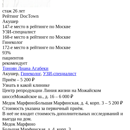
стаж 26 лет
Рейтинг DocTown
Акушер
147-е место в рейтинге по Москве
УЗИ-специалист
168-е место в рейтинге по Москве
Гинеколог
172-е место в рейтинге по Москве
93%
пациентов
рекомендует
Тоноян
Лиана Агабеки
Акушер,
Гинеколог
,
УЗИ-специалист
Приём
–
5 200 ₽
Узнать в какой клинике
Центр репродукции Линия жизни на Можайском
шоссе
Можайское ш., д. 16
–
6 000 ₽
Медок Марфино
Большая Марфинская, д. 4, корп. 3
–
5 200 ₽
Стоимость указана за первичный приём.
В неё не входит стоимость дополнительных исследований и
выезда на дом.
Медок Марфино
Большая Марфинская, д. 4, корп. 3