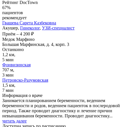
Рейтинг DocTown
67%
пациентов
рекомендует
Гвашева
Сарета Казбековна
Акушер,
Гинеколог
,
УЗИ-специалист
Приём
–
4 200 ₽
Медок Марфино
Большая Марфинская, д. 4, корп. 3
Останкино
1,2 км,
5 мин
Фонвизинская
707 м,
3 мин
Петровско-Разумовская
1,5 км,
7 мин
Информация о враче
Занимается планированием беременности, ведением
беременности и родов, ведением пациенток в послеродовой
период. Также проводит диагностику и лечение причин
невынашивания беременности. Проводит диагностику...
читать далее
Доступна запись по расписанию