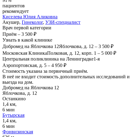
91%
пациентов
рекомендует
Киселева
Юлия Аликовна
Акушер,
Гинеколог
,
УЗИ-специалист
Врач первой категории
Приём
–
3 500 ₽
Узнать в какой клинике
Добромед на Яблочкова 12
Яблочкова, д. 12
–
3 500 ₽
Московская Клиника
Полковая, д. 12, корп. 1
–
5 000 ₽
Центральная поликлиника на Ленинградке
1-я
Аэропортовская, д. 5
–
4 950 ₽
Стоимость указана за первичный приём.
В неё не входит стоимость дополнительных исследований и
выезда на дом.
Добромед на Яблочкова 12
Яблочкова, д. 12
Останкино
1,4 км,
6 мин
Бутырская
1,4 км,
6 мин
Фонвизинская