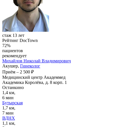
стаж 13 лет
Рейтинг DocTown
72%
пациентов
рекомендует
Михайлов
Николай Владимирович
Акушер,
Гинеколог
Приём
–
2 500 ₽
Медицинский центр Академмед
Академика Королёва, д. 8 корп. 1
Останкино
1,4 км,
6 мин
Бутырская
1,7 км,
7 мин
ВДНХ
1,1 км,