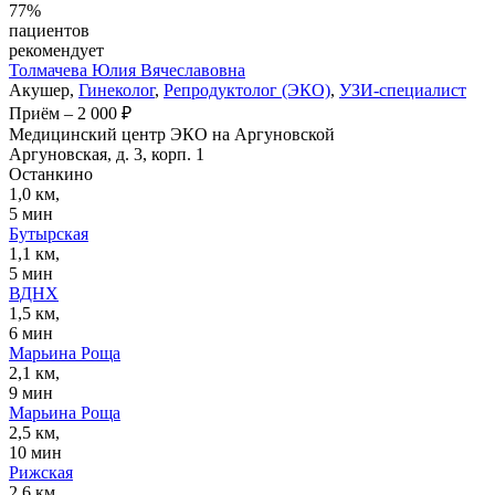
77%
пациентов
рекомендует
Толмачева
Юлия Вячеславовна
Акушер,
Гинеколог
,
Репродуктолог (ЭКО)
,
УЗИ-специалист
Приём
–
2 000 ₽
Медицинский центр ЭКО на Аргуновской
Аргуновская, д. 3, корп. 1
Останкино
1,0 км,
5 мин
Бутырская
1,1 км,
5 мин
ВДНХ
1,5 км,
6 мин
Марьина Роща
2,1 км,
9 мин
Марьина Роща
2,5 км,
10 мин
Рижская
2,6 км,