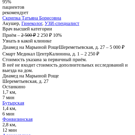
95%
пациентов
рекомендует
Скрипка
Татьяна Борисовна
Акушер,
Гинеколог
,
УЗИ-специалист
Врач высшей категории
Приём
–
2 500 ₽
2 250 ₽
10%
Узнать в какой клинике
Диамед на Марьиной Роще
Шереметьевская, д. 27
–
5 000 ₽
Смарт Медикал Центр
Калинина, д. 1
–
2 250 ₽
Стоимость указана за первичный приём.
В неё не входит стоимость дополнительных исследований и
выезда на дом.
Диамед на Марьиной Роще
Шереметьевская, д. 27
Останкино
1,7 км,
7 мин
Бутырская
1,4 км,
6 мин
Фонвизинская
2,8 км,
12 мин