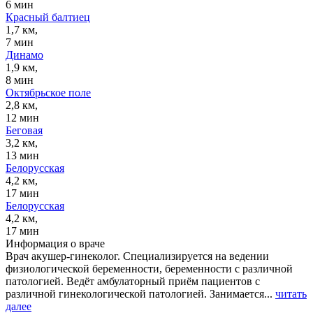
6 мин
Красный балтиец
1,7 км,
7 мин
Динамо
1,9 км,
8 мин
Октябрьское поле
2,8 км,
12 мин
Беговая
3,2 км,
13 мин
Белорусская
4,2 км,
17 мин
Белорусская
4,2 км,
17 мин
Информация о враче
Врач акушер-гинеколог. Специализируется на ведении
физиологической беременности, беременности с различной
патологией. Ведёт амбулаторный приём пациентов с
различной гинекологической патологией. Занимается...
читать
далее