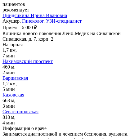
пациентов
рекомендует
Циндяйкина
Ирина Ивановна
Акушер,
Гинеколог
,
УЗИ-специалист
Приём
–
6 000 ₽
Клиника нового поколения Лейб-Медик на Сивашской
Сивашская, д. 7, корп. 2
Нагорная
1,7 км,
7 мин
Нахимовский проспект
460 м,
2 мин
Варшавская
1,2 км,
5 мин
Каховская
663 м,
3 мин
Севастопольская
818 м,
4 мин
Информация о враче
Занимается диагностикой и лечением бесплодия, вульвита,