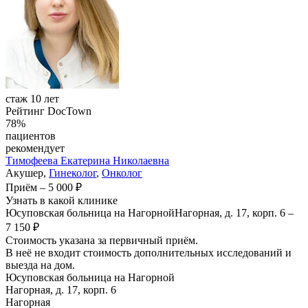
стаж 10 лет
Рейтинг DocTown
78%
пациентов
рекомендует
Тимофеева
Екатерина Николаевна
Акушер,
Гинеколог
,
Онколог
Приём
–
5 000 ₽
Узнать в какой клинике
Юсуповская больница на Нагорной
Нагорная, д. 17, корп. 6
–
7 150 ₽
Стоимость указана за первичный приём.
В неё не входит стоимость дополнительных исследований и
выезда на дом.
Юсуповская больница на Нагорной
Нагорная, д. 17, корп. 6
Нагорная