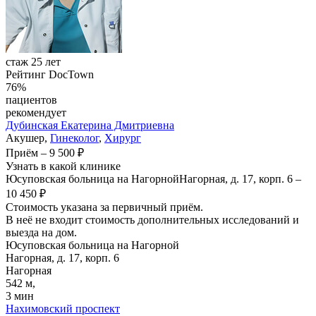
стаж 25 лет
Рейтинг DocTown
76%
пациентов
рекомендует
Дубинская
Екатерина Дмитриевна
Акушер,
Гинеколог
,
Хирург
Приём
–
9 500 ₽
Узнать в какой клинике
Юсуповская больница на Нагорной
Нагорная, д. 17, корп. 6
–
10 450 ₽
Стоимость указана за первичный приём.
В неё не входит стоимость дополнительных исследований и
выезда на дом.
Юсуповская больница на Нагорной
Нагорная, д. 17, корп. 6
Нагорная
542 м,
3 мин
Нахимовский проспект