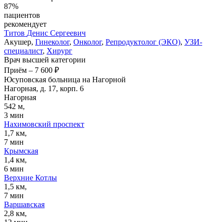
87%
пациентов
рекомендует
Титов
Денис Сергеевич
Акушер,
Гинеколог
,
Онколог
,
Репродуктолог (ЭКО)
,
УЗИ-
специалист
,
Хирург
Врач высшей категории
Приём
–
7 600 ₽
Юсуповская больница на Нагорной
Нагорная, д. 17, корп. 6
Нагорная
542 м,
3 мин
Нахимовский проспект
1,7 км,
7 мин
Крымская
1,4 км,
6 мин
Верхние Котлы
1,5 км,
7 мин
Варшавская
2,8 км,