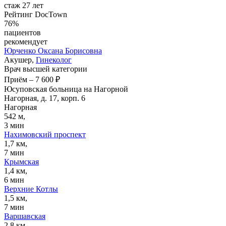
стаж 27 лет
Рейтинг DocTown
76%
пациентов
рекомендует
Юрченко
Оксана Борисовна
Акушер,
Гинеколог
Врач высшей категории
Приём
–
7 600 ₽
Юсуповская больница на Нагорной
Нагорная, д. 17, корп. 6
Нагорная
542 м,
3 мин
Нахимовский проспект
1,7 км,
7 мин
Крымская
1,4 км,
6 мин
Верхние Котлы
1,5 км,
7 мин
Варшавская
2,8 км,