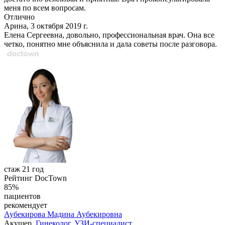
меня по всем вопросам.
Отлично
Арина, 3 октября 2019 г.
Елена Сергеевна, довольно, профессиональная врач. Она все
четко, понятно мне объяснила и дала советы после разговора.
стаж 21 год
Рейтинг DocTown
85%
пациентов
рекомендует
Аубекирова
Мадина Аубекировна
Акушер,
Гинеколог
,
УЗИ-специалист