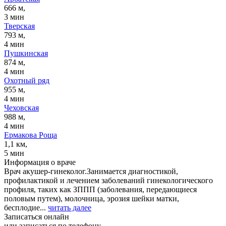
666 м,
3 мин
Тверская
793 м,
4 мин
Пушкинская
874 м,
4 мин
Охотный ряд
955 м,
4 мин
Чеховская
988 м,
4 мин
Ермакова Роща
1,1 км,
5 мин
Информация о враче
Врач акушер-гинеколог.Занимается диагностикой,
профилактикой и лечением заболеваний гинекологического
профиля, таких как ЗППП (заболевания, передающиеся
половым путем), молочница, эрозия шейки матки,
бесплодие...
читать далее
Записаться онлайн
или записаться по телефону