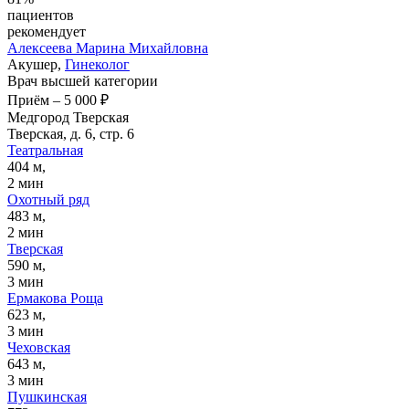
пациентов
рекомендует
Алексеева
Марина Михайловна
Акушер,
Гинеколог
Врач высшей категории
Приём
–
5 000 ₽
Медгород Тверская
Тверская, д. 6, стр. 6
Театральная
404 м,
2 мин
Охотный ряд
483 м,
2 мин
Тверская
590 м,
3 мин
Ермакова Роща
623 м,
3 мин
Чеховская
643 м,
3 мин
Пушкинская