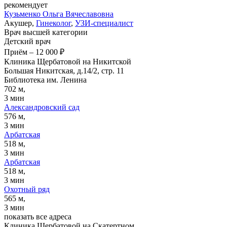
рекомендует
Кузьменко
Ольга Вячеславовна
Акушер,
Гинеколог
,
УЗИ-специалист
Врач высшей категории
Детский врач
Приём
–
12 000 ₽
Клиника Щербатовой на Никитской
Большая Никитская, д.14/2, стр. 11
Библиотека им. Ленина
702 м,
3 мин
Александровский сад
576 м,
3 мин
Арбатская
518 м,
3 мин
Арбатская
518 м,
3 мин
Охотный ряд
565 м,
3 мин
показать все адреса
Клиника Щербатовой на Скатертном