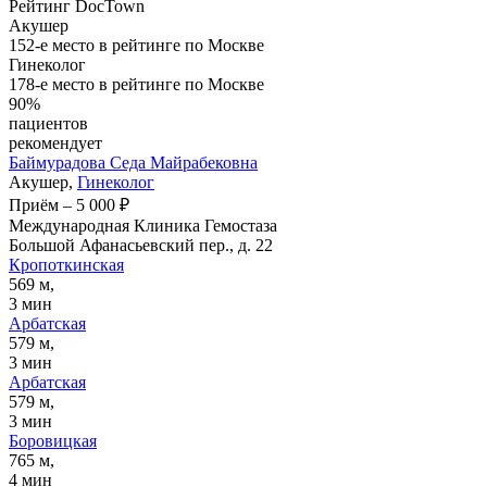
Рейтинг DocTown
Акушер
152-е место в рейтинге по Москве
Гинеколог
178-е место в рейтинге по Москве
90%
пациентов
рекомендует
Баймурадова
Седа Майрабековна
Акушер,
Гинеколог
Приём
–
5 000 ₽
Международная Клиника Гемостаза
Большой Афанасьевский пер., д. 22
Кропоткинская
569 м,
3 мин
Арбатская
579 м,
3 мин
Арбатская
579 м,
3 мин
Боровицкая
765 м,
4 мин