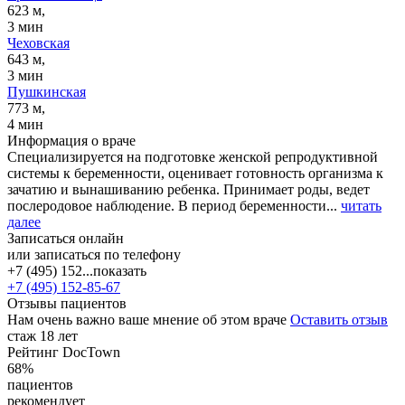
623 м,
3 мин
Чеховская
643 м,
3 мин
Пушкинская
773 м,
4 мин
Информация о враче
Специализируется на подготовке женской репродуктивной
системы к беременности, оценивает готовность организма к
зачатию и вынашиванию ребенка. Принимает роды, ведет
послеродовое наблюдение. В период беременности...
читать
далее
Записаться онлайн
или записаться по телефону
+7 (495) 152...
показать
+7 (495) 152-85-67
Отзывы пациентов
Нам очень важно ваше мнение об этом враче
Оставить отзыв
стаж 18 лет
Рейтинг DocTown
68%
пациентов
рекомендует