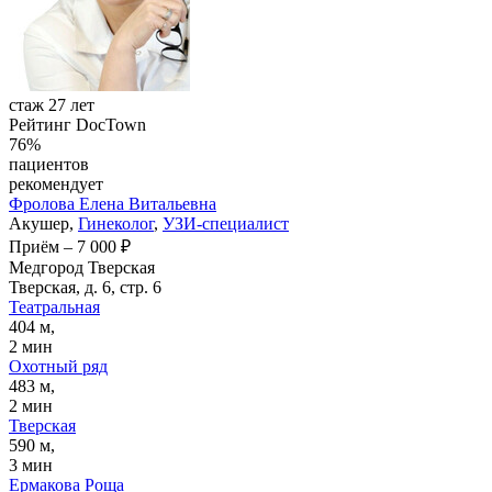
стаж 27 лет
Рейтинг DocTown
76%
пациентов
рекомендует
Фролова
Елена Витальевна
Акушер,
Гинеколог
,
УЗИ-специалист
Приём
–
7 000 ₽
Медгород Тверская
Тверская, д. 6, стр. 6
Театральная
404 м,
2 мин
Охотный ряд
483 м,
2 мин
Тверская
590 м,
3 мин
Ермакова Роща