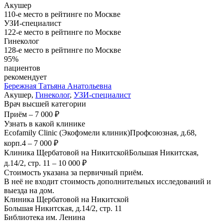
Акушер
110-е место в рейтинге по Москве
УЗИ-специалист
122-е место в рейтинге по Москве
Гинеколог
128-е место в рейтинге по Москве
95%
пациентов
рекомендует
Бережная
Татьяна Анатольевна
Акушер,
Гинеколог
,
УЗИ-специалист
Врач высшей категории
Приём
–
7 000 ₽
Узнать в какой клинике
Ecofamily Clinic (Экофэмели клиник)
Профсоюзная, д.68,
корп.4
–
7 000 ₽
Клиника Щербатовой на Никитской
Большая Никитская,
д.14/2, стр. 11
–
10 000 ₽
Стоимость указана за первичный приём.
В неё не входит стоимость дополнительных исследований и
выезда на дом.
Клиника Щербатовой на Никитской
Большая Никитская, д.14/2, стр. 11
Библиотека им. Ленина