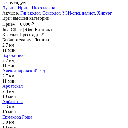
рекомендует
Лузина
Ирина Николаевна
Акушер,
Гинеколог
,
Сексолог
,
УЗИ-специалист
,
Хирург
Врач высшей категории
Приём
–
6 000 ₽
Juvi Clinic (Юви Клиник)
Красная Пресня, д. 21
Библиотека им. Ленина
2,7 км,
11 мин
Боровицкая
2,7 км,
11 мин
Александровский сад
2,7 км,
11 мин
Арбатская
2,3 км,
10 мин
Арбатская
2,3 км,
10 мин
Ермакова Роща
3,0 км,
13 мин