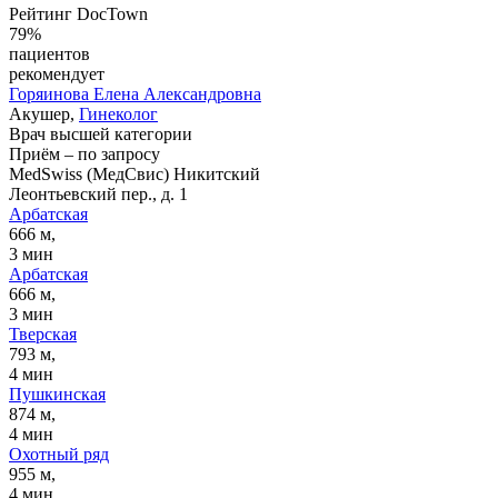
Рейтинг DocTown
79%
пациентов
рекомендует
Горяинова
Елена Александровна
Акушер,
Гинеколог
Врач высшей категории
Приём
–
по запросу
MedSwiss (МедСвис) Никитский
Леонтьевский пер., д. 1
Арбатская
666 м,
3 мин
Арбатская
666 м,
3 мин
Тверская
793 м,
4 мин
Пушкинская
874 м,
4 мин
Охотный ряд
955 м,
4 мин