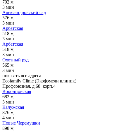
702 м,
3 мин
Александровский сад
576 м,
3 мин
Арбатская
518 м,
3 мин
Арбатская
518 м,
3 мин
Охотный ряд
565 м,
3 мин
показать все адреса
Ecofamily Clinic (Экофэмели клиник)
Профсоюзная, д.68, корп.4
Воронцовская
682 м,
3 мин
Калужская
876 м,
4 мин
Новые Черемушки
898 м,