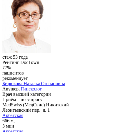
стаж 53 года
Рейтинг DocTown
77%
пациентов
рекомендует
Бирюкова
Наталья Степановна
Акушер,
Гинеколог
Врач высшей категории
Приём
–
по запросу
MedSwiss (МедСвис) Никитский
Леонтьевский пер., д. 1
Арбатская
666 м,
3 мин
Арбатская