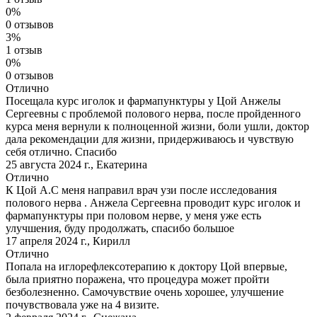
0%
0 отзывов
3%
1 отзыв
0%
0 отзывов
Отлично
Посещала курс иголок и фармапунктуры у Цой Анжелы
Сергеевны с проблемой полового нерва, после пройденного
курса меня вернули к полноценной жизни, боли ушли, доктор
дала рекомендации для жизни, придерживаюсь и чувствую
себя отлично. Спасибо
25 августа 2024 г.
,
Екатерина
Отлично
К Цой А.С меня направил врач узи после исследования
полового нерва . Анжела Сергеевна проводит курс иголок и
фармапунктуры при половом нерве, у меня уже есть
улучшения, буду продолжать, спасибо большое
17 апреля 2024 г.
,
Кирилл
Отлично
Попала на иглорефлексотерапию к доктору Цой впервые,
была приятно поражена, что процедура может пройти
безболезненно. Самочувствие очень хорошее, улучшение
почувствовала уже на 4 визите.