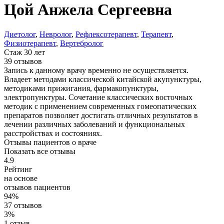
Цой
Анжела Сергеевна
Диетолог
,
Невролог
,
Рефлексотерапевт
,
Терапевт
,
Физиотерапевт
,
Вертебролог
Стаж 30 лет
39 отзывов
Запись к данному врачу временно не осуществляется.
Владеет методами классической китайской акупунктуры,
методиками прижигания, фармакопунктуры,
электропунктуры. Сочетание классических восточных
методик с применением современных гомеопатических
препаратов позволяет достигать отличных результатов в
лечении различных заболеваний и функциональных
расстройствах и состояниях.
Отзывы пациентов о враче
Показать все отзывы
4.9
Рейтинг
на основе
отзывов пациентов
94%
37 отзывов
3%
1 отзыв