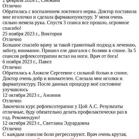
2 февраля 2024 г.
,
Снежана
Отлично
Обратилась с воспалением локтевого нерва. Доктор поставила
мне иголочки и сделала фармакопунктуру. У меня очень
сильно немела рука. Спустя 3 сеанса все прошло, огромное
спасибо!
25 ноября 2023 г.
,
Виктория
Отлично
Большое спасибо врачу за такой грамотный подход к лечению,
заботу, внимание. Пришел еле двигался с болями в спине. За 5
сеансов рефлексотерапии встал на ноги. Врач от бога!
6 ноября 2023 г.
,
Павел
Отлично
Обратилась к Анжеле Сергеевне с сильной болью в спине.
Доктор очень добр и внимателен. Слелала мне иголки и
фармапунктуру. После данных процедур моё состояние
улучшилось
12 октября 2023 г.
,
Аноним
Отлично
Закончила курс рефлексотерапии у Цой А.С. Результаты
отличные, буду обязательно делать профилактически раз в
год. Рекомендую!
12 октября 2023 г.
,
Светлана Эдуардовна
Отлично
С каждым сеансом боли регрессируют. Врач очень крутая,