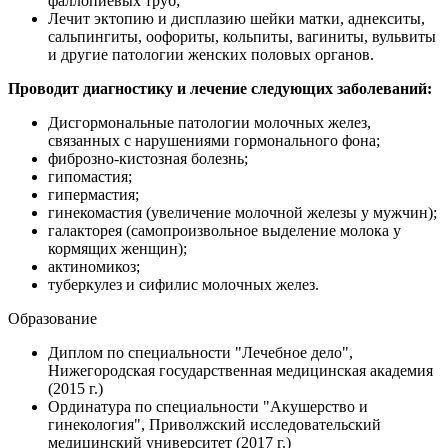
фаллопиевых труб;
Лечит эктопию и дисплазию шейки матки, аднекситы,
сальпингиты, оофориты, кольпиты, вагиниты, вульвиты
и другие патологии женских половых органов.
Проводит диагностику и лечение следующих заболеваний:
Дисгормональные патологии молочных желез,
связанных с нарушениями гормонального фона;
фиброзно-кистозная болезнь;
гипомастия;
гипермастия;
гинекомастия (увеличение молочной железы у мужчин);
галакторея (самопроизвольное выделение молока у
кормящих женщин);
актиномикоз;
туберкулез и сифилис молочных желез.
Образование
Диплом по специальности "Лечебное дело",
Нижегородская государственная медицинская академия
(2015 г.)
Ординатура по специальности "Акушерство и
гинекология", Приволжский исследовательский
медицинский университет (2017 г.)