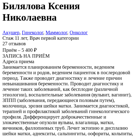
Билялова
Ксения
Николаевна
Акушер
,
Гинеколог
,
Маммолог
,
Онколог
Стаж 11 лет, Врач первой категории
27 отзывов
Приём
–
5 400 ₽
ЗАПИСЬ НА ПРИЁМ
Адреса приема
Занимается планированием беременности, ведением
беременности и родов, ведением пациенток в послеродовой
период. Также проводит диагностику и лечение причин
невынашивания беременности. Проводит диагностику и
лечение таких заболеваний, как бесплодие (различной
этиологии), воспалительные заболевания (вульвит, вагинит),
ЗППП (заболевания, передающиеся половым путем),
молочница, эрозия шейки матки. Занимается диагностикой,
терапией и профилактикой заболеваний гинекологического
профиля. Дифференцирует доброкачественные и
злокачественные опухоли вульвы, влагалища, матки,
яичников, фаллопиевых труб. Лечит эктопию и дисплазию
шейки матки, аднекситы, сальпингиты, оофориты, кольпиты,