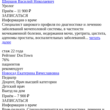
Ширшов
Василий Николаевич
Уролог
Приём
–
11 900 ₽
ЗАПИСАТЬСЯ
Информация о враче
Специалист широкого профиля по диагностике и лечению
заболеваний мочеполовой системы, в частности
мочекаменной болезни, недержания мочи, уретрита, цистита,
аденомы простаты, воспалительных заболеваний...
читать
далее
стаж 22 года
Рейтинг DocTown
76%
пациентов
рекомендует
Новосад
Екатерина Вячеславовна
Педиатр
Доцент, Врач высшей категории
Детский врач
Выезд на дом
Приём
–
7 900 ₽
ЗАПИСАТЬСЯ
Информация о враче
Врач-педиатр. Специализируется на диагностике, лечении и