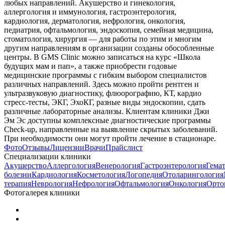
любых направлений. Акушерство и гинекология,
аллергология и иммунология, гастроэнтерология,
кардиология, дерматология, нефрология, онкология,
педиатрия, офтальмология, эндоскопия, семейная медицина,
стоматология, хирургия — для работы по этим и многим
другим направлениям в организации созданы обособленные
центры. В GMS Clinic можно записаться на курс «Школа
будущих мам и пап», а также приобрести годовые
медицинские программы с гибким выбором специалистов
различных направлений. Здесь можно пройти рентген и
ультразвуковую диагностику, флюорографию, КТ, кардио
стресс-тесты, ЭКГ, ЭхоКГ, разные виды эндоскопии, сдать
различные лабораторные анализы. Клиентам клиники Джи
Эм Эс доступны комплексные диагностические программы
Check-up, направленные на выявление скрытых заболеваний.
При необходимости они могут пройти лечение в стационаре.
Фото
Отзывы
Лицензии
Врачи
Прайслист
Специализации клиники
Акушерство
Аллергология
Венерология
Гастроэнтерология
Гема
болезни
Кардиология
Косметология
Логопедия
Отоларингология
терапия
Неврология
Нефрология
Офтальмология
Онкология
Орто
Фотогалерея клиники