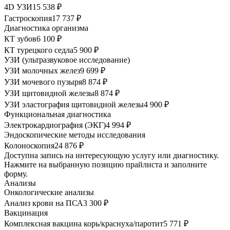
4D УЗИ
15 538 ₽
Гастроскопия
17 737 ₽
Диагностика организма
КТ зубов
6 100 ₽
КТ турецкого седла
5 900 ₽
УЗИ (ультразвуковое исследование)
УЗИ молочных желез
9 699 ₽
УЗИ мочевого пузыря
8 874 ₽
УЗИ щитовидной железы
8 874 ₽
УЗИ эластография щитовидной железы
4 900 ₽
Функциональная диагностика
Электрокардиография (ЭКГ)
4 994 ₽
Эндоскопические методы исследования
Колоноскопия
24 876 ₽
Доступна запись на интересующую услугу или диагностику.
Нажмите на выбранную позицию прайлиста и заполните
форму.
Анализы
Онкологические анализы
Анализ крови на ПСА
3 300 ₽
Вакцинация
Комплексная вакцина корь/краснуха/паротит
5 771 ₽