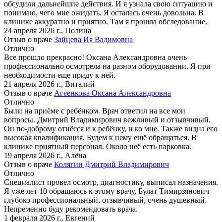
обсудили дальнейшие действия. И я узнала свою ситуацию и
понимаю, чего мне ожидать. Я осталась очень довольна. В
клинике аккуратно и приятно. Там я прошла обследование.
24 апреля 2026 г.
,
Полина
Отзыв о враче
Зайцева Ия Вадимовна
Отлично
Все прошло прекрасно! Оксана Александровна очень
профессионально осмотрела на разном оборудовании. Я при
необходимости еще приду к ней.
21 апреля 2026 г.
,
Виталий
Отзыв о враче
Агеенкова Оксана Александровна
Отлично
Были на приёме с ребёнком. Врач ответил на все мои
вопросы. Дмитрий Владимирович вежливый и отзывчивый.
Он по-доброму отнёсся и к ребёнку, и ко мне. Также видна его
высокая квалификация. Будем к нему ещё обращаться. В
клинике приятный персонал. Около неё есть парковка.
19 апреля 2026 г.
,
Алёна
Отзыв о враче
Колягин Дмитрий Владимирович
Отлично
Специалист провел осмотр, диагностику, выписал назначения.
Я уже лет 10 обращаюсь к этому врачу, Булат Тимирзянович
глубоко профессиональный, отзывчивый, очень душевный.
Непременно буду рекомендовать врача.
1 февраля 2026 г.
,
Евгений