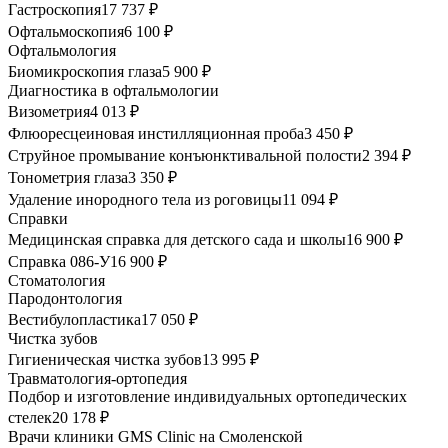
Гастроскопия
17 737 ₽
Офтальмоскопия
6 100 ₽
Офтальмология
Биомикроскопия глаза
5 900 ₽
Диагностика в офтальмологии
Визометрия
4 013 ₽
Флюоресцеиновая инстилляционная проба
3 450 ₽
Струйное промывание конъюнктивальной полости
2 394 ₽
Тонометрия глаза
3 350 ₽
Удаление инородного тела из роговицы
11 094 ₽
Справки
Медицинская справка для детского сада и школы
16 900 ₽
Справка 086-У
16 900 ₽
Стоматология
Пародонтология
Вестибулопластика
17 050 ₽
Чистка зубов
Гигиеническая чистка зубов
13 995 ₽
Травматология-ортопедия
Подбор и изготовление индивидуальных ортопедических
стелек
20 178 ₽
Врачи клиники GMS Clinic на Смоленской