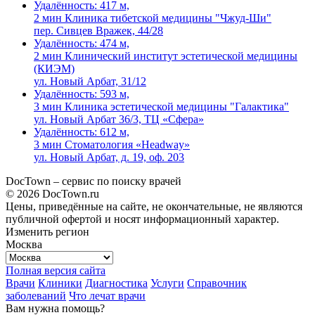
Удалённость: 417 м,
2 мин
Клиника тибетской медицины "Чжуд-Ши"
пер. Сивцев Вражек, 44/28
Удалённость: 474 м,
2 мин
Клинический институт эстетической медицины
(КИЭМ)
ул. Новый Арбат, 31/12
Удалённость: 593 м,
3 мин
Клиника эстетической медицины "Галактика"
ул. Новый Арбат 36/3, ТЦ «Сфера»
Удалённость: 612 м,
3 мин
Стоматология «Headway»
ул. Новый Арбат, д. 19, оф. 203
DocTown – сервис по поиску врачей
© 2026 DocTown.ru
Цены, приведённые на сайте, не окончательные, не являются
публичной офертой и носят информационный характер.
Изменить регион
Москва
Полная версия сайта
Врачи
Клиники
Диагностика
Услуги
Справочник
заболеваний
Что лечат врачи
Вам нужна помощь?