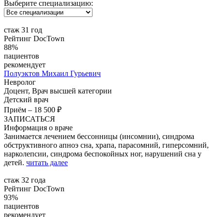
Выберите специализацию:
стаж 31 год
Рейтинг DocTown
88%
пациентов
рекомендует
Полуэктов
Михаил Гурьевич
Невролог
Доцент, Врач высшей категории
Детский врач
Приём
–
18 500 ₽
ЗАПИСАТЬСЯ
Информация о враче
Занимается лечением бессонницы (инсомнии), синдрома
обструктивного апноэ сна, храпа, парасомний, гиперсомний,
нарколепсии, синдрома беспокойных ног, нарушений сна у
детей.
читать далее
стаж 32 года
Рейтинг DocTown
93%
пациентов
рекомендует