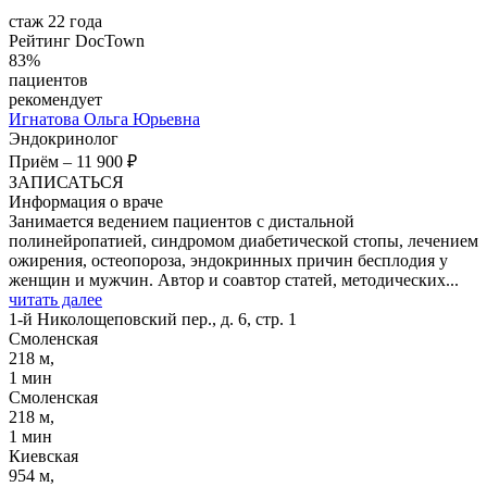
стаж 22 года
Рейтинг DocTown
83%
пациентов
рекомендует
Игнатова
Ольга Юрьевна
Эндокринолог
Приём
–
11 900 ₽
ЗАПИСАТЬСЯ
Информация о враче
Занимается ведением пациентов с дистальной
полинейропатией, синдромом диабетической стопы, лечением
ожирения, остеопороза, эндокринных причин бесплодия у
женщин и мужчин. Автор и соавтор статей, методических...
читать далее
1-й Николощеповский пер., д. 6, стр. 1
Смоленская
218 м,
1 мин
Смоленская
218 м,
1 мин
Киевская
954 м,