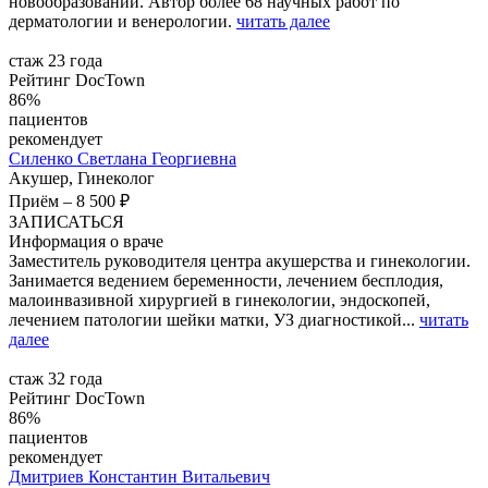
новообразований. Автор более 68 научных работ по
дерматологии и венерологии.
читать далее
стаж 23 года
Рейтинг DocTown
86%
пациентов
рекомендует
Силенко
Светлана Георгиевна
Акушер, Гинеколог
Приём
–
8 500 ₽
ЗАПИСАТЬСЯ
Информация о враче
Заместитель руководителя центра акушерства и гинекологии.
Занимается ведением беременности, лечением бесплодия,
малоинвазивной хирургией в гинекологии, эндоскопей,
лечением патологии шейки матки, УЗ диагностикой...
читать
далее
стаж 32 года
Рейтинг DocTown
86%
пациентов
рекомендует
Дмитриев
Константин Витальевич