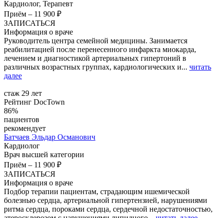
Кардиолог, Терапевт
Приём
–
11 900 ₽
ЗАПИСАТЬСЯ
Информация о враче
Руководитель центра семейной медицины. Занимается
реабилитацией после перенесенного инфаркта миокарда,
лечением и диагностикой артериальных гипертоний в
различных возрастных группах, кардиологических и...
читать
далее
стаж 29 лет
Рейтинг DocTown
86%
пациентов
рекомендует
Батчаев
Эльдар Османович
Кардиолог
Врач высшей категории
Приём
–
11 900 ₽
ЗАПИСАТЬСЯ
Информация о враче
Подбор терапии пациентам, страдающим ишемической
болезнью сердца, артериальной гипертензией, нарушениями
ритма сердца, пороками сердца, сердечной недостаточностью,
атеросклерозом с нарушениями липидного...
читать далее