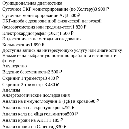
Функциональная диагностика
Суточное ЭКГ мониторирование (по Холтеру)
3 900 ₽
Суточное мониторирование АД
3 500 ₽
ЭКГ-проба с дозированной физической нагрузкой
(велоэргометрия или тредмил-тест)
1 820 ₽
Электрокардиография (ЭКГ)
1 500 ₽
Эндоскопические методы исследования
Кольпоскопия
1 690 ₽
Доступна запись на интересующую услугу или диагностику.
Нажмите на выбранную позицию прайлиста и заполните
форму.
Акушерство
Ведение беременности
2 500 ₽
Скриниг 1 триместра
3 480 ₽
Скриниг 2 триместра
3 480 ₽
Анализы
Аллергологические исследования
Анализ на иммуноглобулин Е (IgE) в крови
690 ₽
Анализ кала на скрытую кровь
255 ₽
Анализ кала на яйца гельминтов
500 ₽
Анализ крови на АКТГ
1 185 ₽
Анализ крови на С-пептид
830 ₽