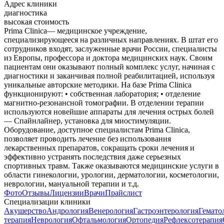
Адрес клиники
диагностика
высокая стоимость
Prima Clinica— медицинское учреждение,
специализирующееся на различных направлениях. В штат его
сотрудников входят, заслуженные врачи России, специалисты
из Европы, профессора и доктора медицинских наук. Своим
пациентам они оказывают полный комплекс услуг, начиная с
диагностики и заканчивая полной реабилитацией, используя
уникальные авторские методики. На базе Prima Clinica
функционируют: • собственная лаборатория; • отделение
магнитно-резонансной томографии. В отделении терапии
используются новейшие аппараты для лечения острых болей
— Спайнлайнер, установка для миостимуляции.
Оборудование, доступное специалистам Prima Clinica,
позволяет проводить лечение без использования
лекарственных препаратов, сокращать сроки лечения и
эффективно устранять последствия даже серьезных
спортивных травм. Также оказываются медицинские услуги в
области гинекологии, урологии, дерматологии, косметологии,
неврологии, мануальной терапии и т.д.
Фото
Отзывы
Лицензии
Врачи
Прайслист
Специализации клиники
Акушерство
Андрология
Венерология
Гастроэнтерология
Гемато
терапия
Неврология
Офтальмология
Ортопедия
Рефлексотерапия