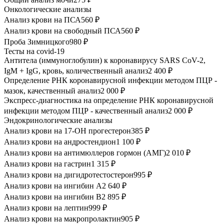
Онкологические анализы
Анализ крови на ПСА
560 ₽
Анализ крови на свободный ПСА
560 ₽
Проба Зимницкого
980 ₽
Тесты на covid-19
Антитела (иммуноглобулин) к коронавирусу SARS CoV-2,
IgM + IgG, кровь, количественный анализ
2 400 ₽
Определение РНК коронавирусной инфекции методом ПЦР -
мазок, качественный анализ​
2 000 ₽
Экспресс-диагностика на определение РНК коронавирусной
инфекции методом ПЦР - качественный анализ​
2 000 ₽
Эндокринологические анализы
Анализ крови на 17-ОН прогестерон
385 ₽
Анализ крови на андростендион
1 100 ₽
Анализ крови на антимюллеров гормон (АМГ)
2 010 ₽
Анализ крови на гастрин
1 315 ₽
Анализ крови на дигидротестостерон
995 ₽
Анализ крови на ингибин А
2 640 ₽
Анализ крови на ингибин В
2 895 ₽
Анализ крови на лептин
999 ₽
Анализ крови на макропролактин
905 ₽