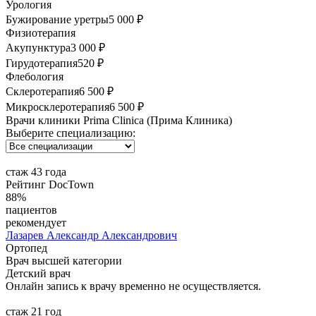
Урология
Бужирование уретры
5 000 ₽
Физиотерапия
Акупунктура
3 000 ₽
Гирудотерапия
520 ₽
Флебология
Склеротерапия
6 500 ₽
Микросклеротерапия
6 500 ₽
Врачи клиники Prima Clinica (Прима Клиника)
Выберите специализацию:
стаж 43 года
Рейтинг DocTown
88%
пациентов
рекомендует
Лазарев
Александр Александрович
Ортопед
Врач высшей категории
Детский врач
Онлайн запись к врачу временно не осуществляется.
стаж 21 год