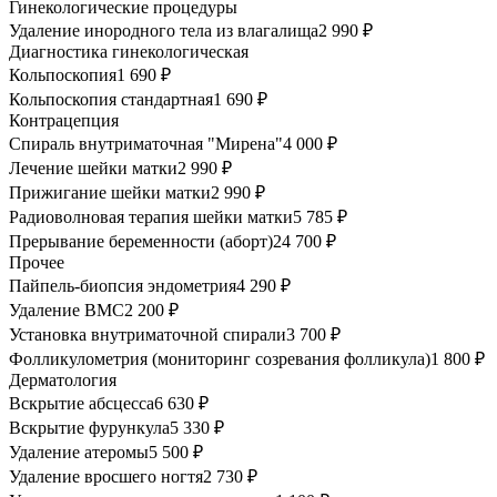
Гинекологические процедуры
Удаление инородного тела из влагалища
2 990 ₽
Диагностика гинекологическая
Кольпоскопия
1 690 ₽
Кольпоскопия стандартная
1 690 ₽
Контрацепция
Спираль внутриматочная "Мирена"
4 000 ₽
Лечение шейки матки
2 990 ₽
Прижигание шейки матки
2 990 ₽
Радиоволновая терапия шейки матки
5 785 ₽
Прерывание беременности (аборт)
24 700 ₽
Прочее
Пайпель-биопсия эндометрия
4 290 ₽
Удаление ВМС
2 200 ₽
Установка внутриматочной спирали
3 700 ₽
Фолликулометрия (мониторинг созревания фолликула)
1 800 ₽
Дерматология
Вскрытие абсцесса
6 630 ₽
Вскрытие фурункула
5 330 ₽
Удаление атеромы
5 500 ₽
Удаление вросшего ногтя
2 730 ₽