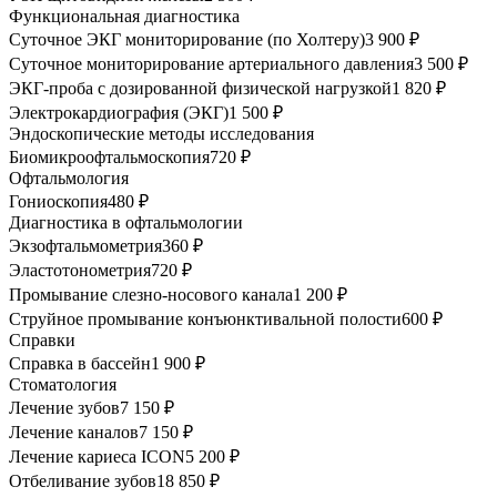
Функциональная диагностика
Суточное ЭКГ мониторирование (по Холтеру)
3 900 ₽
Суточное мониторирование артериального давления
3 500 ₽
ЭКГ-проба с дозированной физической нагрузкой
1 820 ₽
Электрокардиография (ЭКГ)
1 500 ₽
Эндоскопические методы исследования
Биомикроофтальмоскопия
720 ₽
Офтальмология
Гониоскопия
480 ₽
Диагностика в офтальмологии
Экзофтальмометрия
360 ₽
Эластотонометрия
720 ₽
Промывание слезно-носового канала
1 200 ₽
Струйное промывание конъюнктивальной полости
600 ₽
Справки
Справка в бассейн
1 900 ₽
Стоматология
Лечение зубов
7 150 ₽
Лечение каналов
7 150 ₽
Лечение кариеса ICON
5 200 ₽
Отбеливание зубов
18 850 ₽