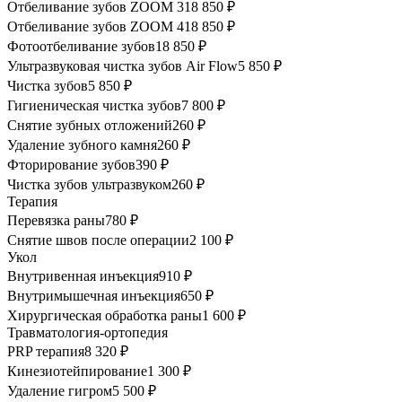
Отбеливание зубов ZOOM 3
18 850 ₽
Отбеливание зубов ZOOM 4
18 850 ₽
Фотоотбеливание зубов
18 850 ₽
Ультразвуковая чистка зубов Air Flow
5 850 ₽
Чистка зубов
5 850 ₽
Гигиеническая чистка зубов
7 800 ₽
Снятие зубных отложений
260 ₽
Удаление зубного камня
260 ₽
Фторирование зубов
390 ₽
Чистка зубов ультразвуком
260 ₽
Терапия
Перевязка раны
780 ₽
Снятие швов после операции
2 100 ₽
Укол
Внутривенная инъекция
910 ₽
Внутримышечная инъекция
650 ₽
Хирургическая обработка раны
1 600 ₽
Травматология-ортопедия
PRP терапия
8 320 ₽
Кинезиотейпирование
1 300 ₽
Удаление гигром
5 500 ₽