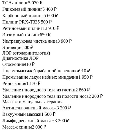
TCA-пилинг
5 070 ₽
Гликолевый пилинг
5 460 ₽
Карбоновый пилинг
5 600 ₽
Пилинг PRX-T33
5 500 ₽
Ретиноевый пилинг
13 910 ₽
Энзимный пилинг
650 ₽
Ультразвуковая чистка лица
3 900 ₽
Эпиляция
500 ₽
ЛОР (отоларингология)
Диагностика ЛОР
Отоскопия
910 ₽
Пневмомассаж барабанной перепонки
910 ₽
Промывание лакун небных миндалин
1 950 ₽
Риноскопия
1 170 ₽
Удаление инородного тела из глотки
2 860 ₽
Удаление инородного тела из полости носа
2 200 ₽
Массаж и мануальная терапия
Антицеллюлитный массаж
3 200 ₽
Вакуумный массаж
1 500 ₽
Лимфодренажный массаж
3 200 ₽
Массаж спины
2 000 ₽