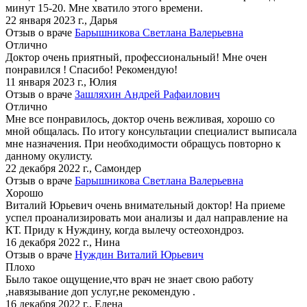
минут 15-20. Мне хватило этого времени.
22 января 2023 г.
,
Дарья
Отзыв о враче
Барышникова Светлана Валерьевна
Отлично
Доктор очень приятный, профессиональный! Мне очен
понравился ! Спасибо! Рекомендую!
11 января 2023 г.
,
Юлия
Отзыв о враче
Зашляхин Андрей Рафаилович
Отлично
Мне все понравилось, доктор очень вежливая, хорошо со
мной общалась. По итогу консультации специалист выписала
мне назначения. При необходимости обращусь повторно к
данному окулисту.
22 декабря 2022 г.
,
Самондер
Отзыв о враче
Барышникова Светлана Валерьевна
Хорошо
Виталий Юрьевич очень внимательный доктор! На приеме
успел проанализировать мои анализы и дал направление на
КТ. Приду к Нуждину, когда вылечу остеохондроз.
16 декабря 2022 г.
,
Нина
Отзыв о враче
Нуждин Виталий Юрьевич
Плохо
Было такое ощущение,что врач не знает свою работу
,навязывание доп услуг,не рекомендую .
16 декабря 2022 г.
,
Елена