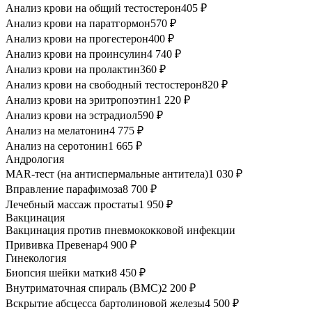
Анализ крови на общий тестостерон
405 ₽
Анализ крови на паратгормон
570 ₽
Анализ крови на прогестерон
400 ₽
Анализ крови на проинсулин
4 740 ₽
Анализ крови на пролактин
360 ₽
Анализ крови на свободный тестостерон
820 ₽
Анализ крови на эритропоэтин
1 220 ₽
Анализ крови на эстрадиол
590 ₽
Анализ на мелатонин
4 775 ₽
Анализ на серотонин
1 665 ₽
Андрология
MAR-тест (на антиспермальные антитела)
1 030 ₽
Вправление парафимоза
8 700 ₽
Лечебный массаж простаты
1 950 ₽
Вакцинация
Вакцинация против пневмококковой инфекции
Прививка Превенар
4 900 ₽
Гинекология
Биопсия шейки матки
8 450 ₽
Внутриматочная спираль (ВМС)
2 200 ₽
Вскрытие абсцесса бартолиновой железы
4 500 ₽