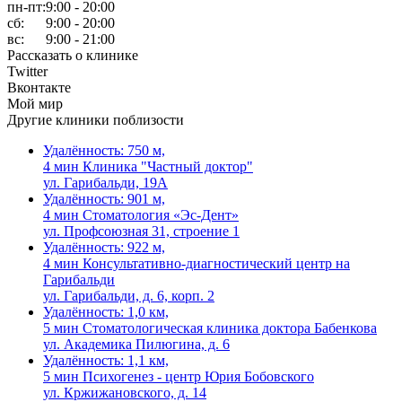
пн-пт:
9:00 - 20:00
сб:
9:00 - 20:00
вс:
9:00 - 21:00
Рассказать о клинике
Twitter
Вконтакте
Мой мир
Другие клиники поблизости
Удалённость: 750 м,
4 мин
Клиника "Частный доктор"
ул. Гарибальди, 19А
Удалённость: 901 м,
4 мин
Стоматология «Эс-Дент»
ул. Профсоюзная 31, строение 1
Удалённость: 922 м,
4 мин
Консультативно-диагностический центр на
Гарибальди
ул. Гарибальди, д. 6, корп. 2
Удалённость: 1,0 км,
5 мин
Стоматологическая клиника доктора Бабенкова
ул. Академика Пилюгина, д. 6
Удалённость: 1,1 км,
5 мин
Психогенез - центр Юрия Бобовского
ул. Кржижановского, д. 14