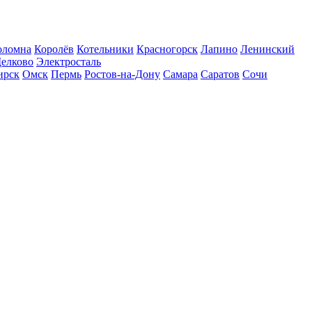
оломна
Королёв
Котельники
Красногорск
Лапино
Ленинский
елково
Электросталь
ирск
Омск
Пермь
Ростов-на-Дону
Самара
Саратов
Сочи