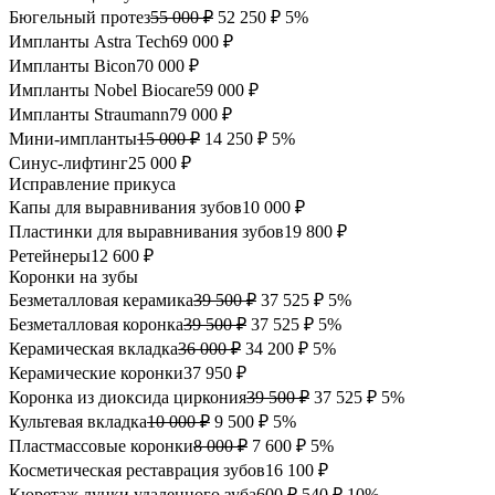
Бюгельный протез
55 000 ₽
52 250 ₽
5%
Импланты Astra Tech
69 000 ₽
Импланты Bicon
70 000 ₽
Импланты Nobel Biocare
59 000 ₽
Импланты Straumann
79 000 ₽
Мини-импланты
15 000 ₽
14 250 ₽
5%
Синус-лифтинг
25 000 ₽
Исправление прикуса
Капы для выравнивания зубов
10 000 ₽
Пластинки для выравнивания зубов
19 800 ₽
Ретейнеры
12 600 ₽
Коронки на зубы
Безметалловая керамика
39 500 ₽
37 525 ₽
5%
Безметалловая коронка
39 500 ₽
37 525 ₽
5%
Керамическая вкладка
36 000 ₽
34 200 ₽
5%
Керамические коронки
37 950 ₽
Коронка из диоксида циркония
39 500 ₽
37 525 ₽
5%
Культевая вкладка
10 000 ₽
9 500 ₽
5%
Пластмассовые коронки
8 000 ₽
7 600 ₽
5%
Косметическая реставрация зубов
16 100 ₽
Кюретаж лунки удаленного зуба
600 ₽
540 ₽
10%