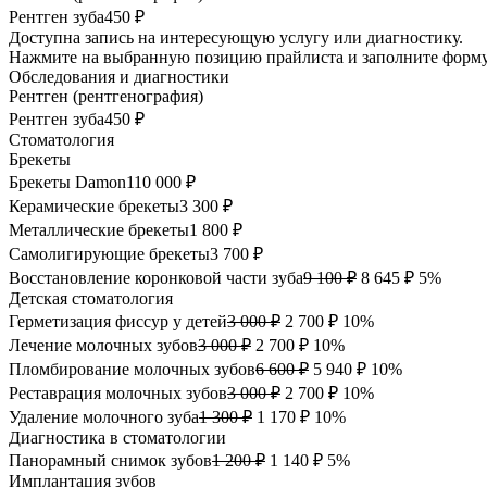
Рентген зуба
450 ₽
Доступна запись на интересующую услугу или диагностику.
Нажмите на выбранную позицию прайлиста и заполните форму
Обследования и диагностики
Рентген (рентгенография)
Рентген зуба
450 ₽
Стоматология
Брекеты
Брекеты Damon
110 000 ₽
Керамические брекеты
3 300 ₽
Металлические брекеты
1 800 ₽
Самолигирующие брекеты
3 700 ₽
Восстановление коронковой части зуба
9 100 ₽
8 645 ₽
5%
Детская стоматология
Герметизация фиссур у детей
3 000 ₽
2 700 ₽
10%
Лечение молочных зубов
3 000 ₽
2 700 ₽
10%
Пломбирование молочных зубов
6 600 ₽
5 940 ₽
10%
Реставрация молочных зубов
3 000 ₽
2 700 ₽
10%
Удаление молочного зуба
1 300 ₽
1 170 ₽
10%
Диагностика в стоматологии
Панорамный снимок зубов
1 200 ₽
1 140 ₽
5%
Имплантация зубов