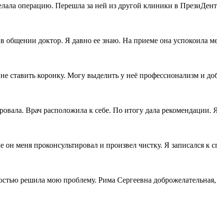
делала операцию. Перешла за ней из другой клиники в ПрезиДен
общении доктор. Я давно ее знаю. На приеме она успокоила ме
 не ставить коронку. Могу выделить у неё профессионализм и д
овала. Врач расположила к себе. По итогу дала рекомендации. Я
он меня проконсультировал и произвел чистку. Я записался к с
лностью решила мою проблему. Рима Сергеевна доброжелательная