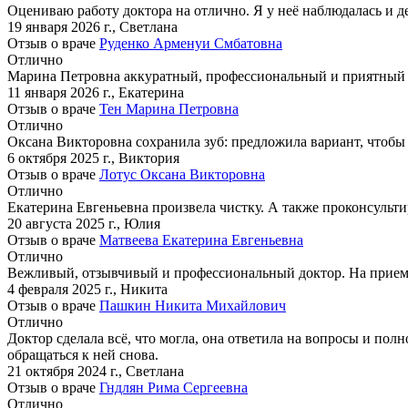
Оцениваю работу доктора на отлично. Я у неё наблюдалась и 
19 января 2026 г.
,
Светлана
Отзыв о враче
Руденко Арменуи Смбатовна
Отлично
Марина Петровна аккуратный, профессиональный и приятный в 
11 января 2026 г.
,
Екатерина
Отзыв о враче
Тен Марина Петровна
Отлично
Оксана Викторовна сохранила зуб: предложила вариант, чтобы
6 октября 2025 г.
,
Виктория
Отзыв о враче
Лотус Оксана Викторовна
Отлично
Екатерина Евгеньевна произвела чистку. А также проконсультир
20 августа 2025 г.
,
Юлия
Отзыв о враче
Матвеева Екатерина Евгеньевна
Отлично
Вежливый, отзывчивый и профессиональный доктор. На приеме 
4 февраля 2025 г.
,
Никита
Отзыв о враче
Пашкин Никита Михайлович
Отлично
Доктор сделала всё, что могла, она ответила на вопросы и по
обращаться к ней снова.
21 октября 2024 г.
,
Светлана
Отзыв о враче
Гндлян Рима Сергеевна
Отлично