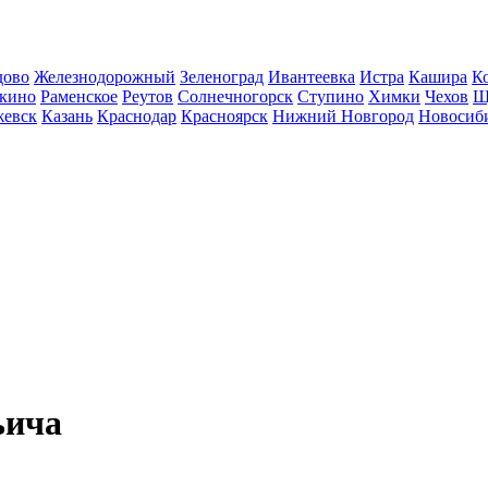
дово
Железнодорожный
Зеленоград
Ивантеевка
Истра
Кашира
К
кино
Раменское
Реутов
Солнечногорск
Ступино
Химки
Чехов
Щ
евск
Казань
Краснодар
Красноярск
Нижний Новгород
Новосиб
ьича