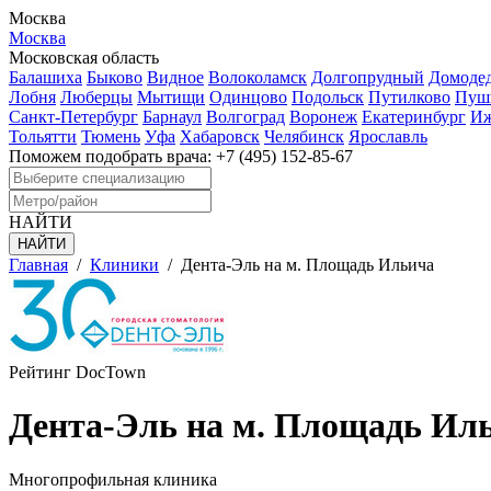
Москва
Москва
Московская область
Балашиха
Быково
Видное
Волоколамск
Долгопрудный
Домоде
Лобня
Люберцы
Мытищи
Одинцово
Подольск
Путилково
Пуш
Санкт-Петербург
Барнаул
Волгоград
Воронеж
Екатеринбург
Иж
Тольятти
Тюмень
Уфа
Хабаровск
Челябинск
Ярославль
Поможем подобрать врача:
+7 (495) 152-85-67
НАЙТИ
Главная
/
Клиники
/
Дента-Эль на м. Площадь Ильича
Рейтинг DocTown
Дента-Эль на м. Площадь Ил
Многопрофильная клиника