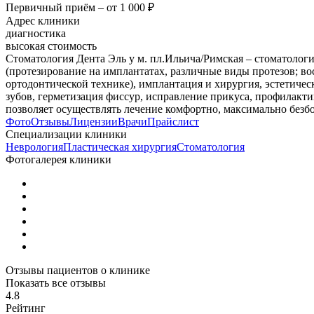
Первичный приём –
от 1 000 ₽
Адрес клиники
диагностика
высокая стоимость
Стоматология Дента Эль у м. пл.Ильича/Римская – стоматологи
(протезирование на имплантатах, различные виды протезов; во
ортодонтической технике), имплантация и хирургия, эстетичес
зубов, герметизация фиссур, исправление прикуса, профилакти
позволяет осуществлять лечение комфортно, максимально безб
Фото
Отзывы
Лицензии
Врачи
Прайслист
Специализации клиники
Неврология
Пластическая хирургия
Стоматология
Фотогалерея клиники
Отзывы пациентов о клинике
Показать все отзывы
4.8
Рейтинг