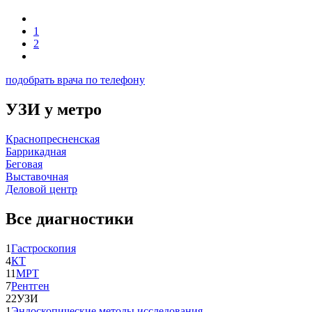
1
2
подобрать врача по телефону
УЗИ у метро
Краснопресненская
Баррикадная
Беговая
Выставочная
Деловой центр
Все диагностики
1
Гастроскопия
4
КТ
11
МРТ
7
Рентген
22
УЗИ
1
Эндоскопические методы исследования