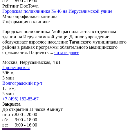
сб:
8:00 - 16:00
Рейтинг DocTown
Городская поликлиника № 46 на Иерусалимской улице
Многопрофильная клиника
Информация о клинике
Городская поликлиника № 46 располагается в отдельном
здании на Иерусалимской улице. Данное учреждение
обслуживает взрослое население Таганского муниципального
района в рамках программы обязательного медицинского
страхования. Пациенты...
читать далее
Москва, Иерусалимская, 4 к1
Пролетарская
596 м,
3 мин
Волгоградский пр-т
1,1 км,
5 мин
+7 (495) 152-85-67
Закрыта
До открытия 11 часов 9 минут
пн-пт:
8:00 - 20:00
сб:
9:00 - 18:00
вс:
9:00 - 16:00