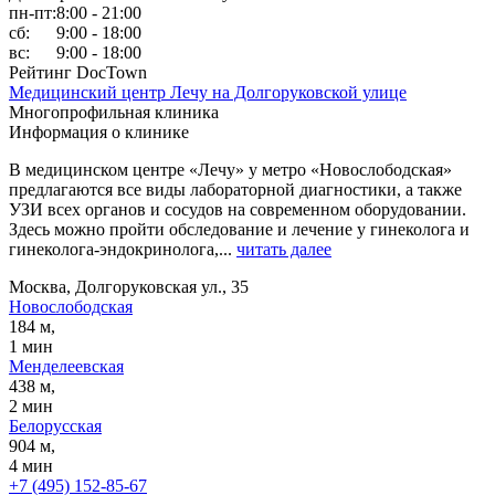
пн-пт:
8:00 - 21:00
сб:
9:00 - 18:00
вс:
9:00 - 18:00
Рейтинг DocTown
Медицинский центр Лечу на Долгоруковской улице
Многопрофильная клиника
Информация о клинике
В медицинском центре «Лечу» у метро «Новослободская»
предлагаются все виды лабораторной диагностики, а также
УЗИ всех органов и сосудов на современном оборудовании.
Здесь можно пройти обследование и лечение у гинеколога и
гинеколога-эндокринолога,...
читать далее
Москва, Долгоруковская ул., 35
Новослободская
184 м,
1 мин
Менделеевская
438 м,
2 мин
Белорусская
904 м,
4 мин
+7 (495) 152-85-67