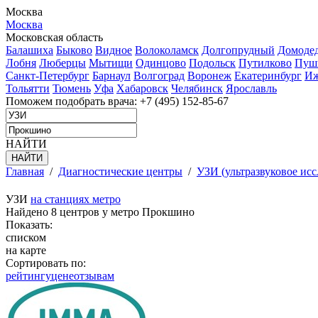
Москва
Москва
Московская область
Балашиха
Быково
Видное
Волоколамск
Долгопрудный
Домоде
Лобня
Люберцы
Мытищи
Одинцово
Подольск
Путилково
Пуш
Санкт-Петербург
Барнаул
Волгоград
Воронеж
Екатеринбург
Иж
Тольятти
Тюмень
Уфа
Хабаровск
Челябинск
Ярославль
Поможем подобрать врача:
+7 (495) 152-85-67
НАЙТИ
Главная
/
Диагностические центры
/
УЗИ (ультразвуковое исс
УЗИ
на станциях метро
Найдено 8 центров у метро Прокшино
Показать:
списком
на карте
Сортировать по:
рейтингу
цене
отзывам