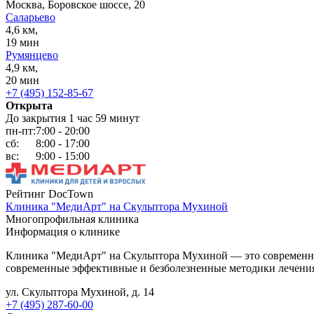
Москва, Боровское шоссе, 20
Саларьево
4,6 км,
19 мин
Румянцево
4,9 км,
20 мин
+7 (495) 152-85-67
Открыта
До закрытия 1 час 59 минут
пн-пт:
7:00 - 20:00
сб:
8:00 - 17:00
вс:
9:00 - 15:00
Рейтинг DocTown
Клиника "МедиАрт" на Скульптора Мухиной
Многопрофильная клиника
Информация о клинике
Клиника "МедиАрт" на Скульптора Мухиной — это современ
современные эффективные и безболезненные методики лечения 
ул. Скульптора Мухиной, д. 14
+7 (495) 287-60-00