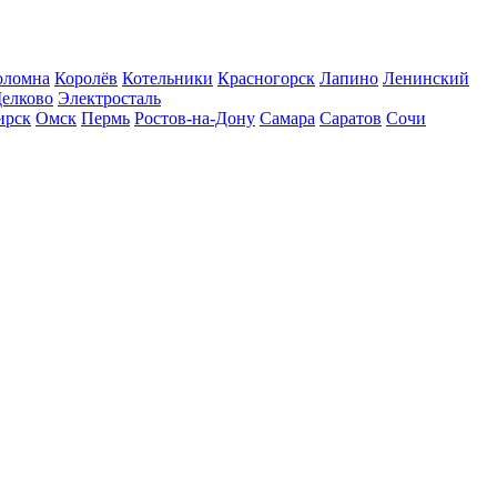
оломна
Королёв
Котельники
Красногорск
Лапино
Ленинский
елково
Электросталь
ирск
Омск
Пермь
Ростов-на-Дону
Самара
Саратов
Сочи