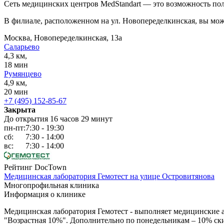
Сеть медицинских центров MedStandart — это возможность пол
В филиале, расположенном на ул. Новопеределкинская, вы мож
Москва, Новопеределкинская, 13а
Саларьево
4,3 км,
18 мин
Румянцево
4,9 км,
20 мин
+7 (495) 152-85-67
Закрыта
До открытия 16 часов 29 минут
пн-пт:
7:30 - 19:30
сб:
7:30 - 14:00
вс:
7:30 - 14:00
Рейтинг DocTown
Медицинская лаборатория Гемотест на улице Островитянова
Многопрофильная клиника
Информация о клинике
Медицинская лаборатория Гемотест - выполняет медицинские ан
"Возрастная 10%". Дополнительно по понедельникам – 10% скид