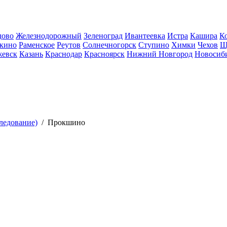
дово
Железнодорожный
Зеленоград
Ивантеевка
Истра
Кашира
К
кино
Раменское
Реутов
Солнечногорск
Ступино
Химки
Чехов
Щ
евск
Казань
Краснодар
Красноярск
Нижний Новгород
Новосиб
ледование)
/
Прокшино