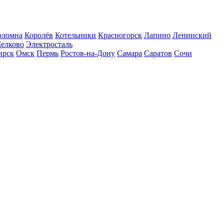
оломна
Королёв
Котельники
Красногорск
Лапино
Ленинский
елково
Электросталь
ирск
Омск
Пермь
Ростов-на-Дону
Самара
Саратов
Сочи