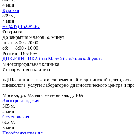
4 мин
Курская
899 м,
4 мин
+7 (495) 152-85-67
Открыта
До закрытия 9 часов 56 минут
пн-пт:
8:00 - 20:00
сб:
8:00 - 16:00
Рейтинг DocTown
ДНК-КЛИНИКА+ на Малой Семёновской улице
Многопрофильная клиника
Информация о клинике
«ДНК-клиника+» - это современный медицинский центр, оснащ
гинеколога, услуги лабораторно-диагностического центра и про
Москва, ул. Малая Семёновская, д. 10А
Электрозаводская
365 м,
2 мин
Семеновская
662 м,
3 мин
Преображенская пл.