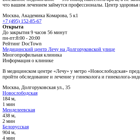
что вашим лечением займутся профессионалы. Центр здоровья 
Москва, Академика Комарова, 5 к1
+7 (495) 152-85-67
Открыта
До закрытия 9 часов 56 минут
пн-пт:
8:00 - 20:00
Рейтинг DocTown
Медицинский центр Лечу на Долгоруковской улице
Многопрофильная клиника
Информация о клинике
В медицинском центре «Лечу» у метро «Новослободская» предл
пройти обследование и лечение у гинеколога и гинеколога-энд
Москва, Долгоруковская ул., 35
Новослободская
184 м,
1 мин
Менделеевская
438 м,
2 мин
Белорусская
904 м,
4 мин