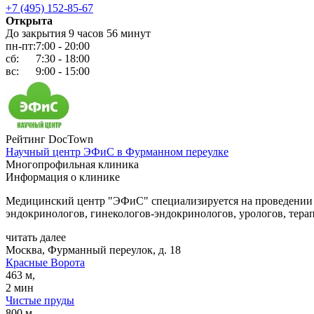
+7 (495) 152-85-67
Открыта
До закрытия 9 часов 56 минут
пн-пт:
7:00 - 20:00
сб:
7:30 - 18:00
вс:
9:00 - 15:00
Рейтинг DocTown
Научный центр ЭФиС в Фурманном переулке
Многопрофильная клиника
Информация о клинике
Медицинский центр "ЭФиС" специализируется на проведении л
эндокринологов, гинекологов-эндокринологов, урологов, терап
читать далее
Москва, Фурманный переулок, д. 18
Красные Ворота
463 м,
2 мин
Чистые пруды
800 м,