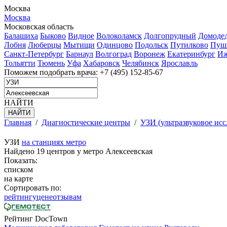
Москва
Москва
Московская область
Балашиха
Быково
Видное
Волоколамск
Долгопрудный
Домоде
Лобня
Люберцы
Мытищи
Одинцово
Подольск
Путилково
Пуш
Санкт-Петербург
Барнаул
Волгоград
Воронеж
Екатеринбург
Иж
Тольятти
Тюмень
Уфа
Хабаровск
Челябинск
Ярославль
Поможем подобрать врача:
+7 (495) 152-85-67
НАЙТИ
Главная
/
Диагностические центры
/
УЗИ (ультразвуковое исс
УЗИ
на станциях метро
Найдено 19 центров у метро Алексеевская
Показать:
списком
на карте
Сортировать по:
рейтингу
цене
отзывам
Рейтинг DocTown