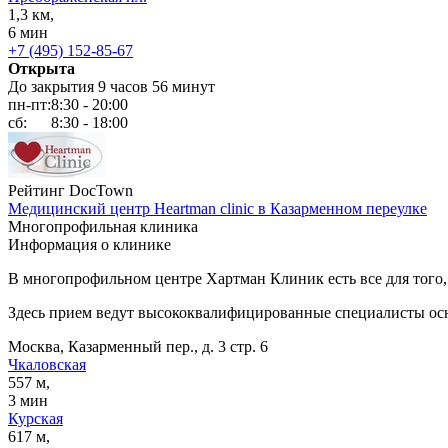
1,3 км,
6 мин
+7 (495) 152-85-67
Открыта
До закрытия 9 часов 56 минут
пн-пт:
8:30 - 20:00
сб:
8:30 - 18:00
Рейтинг DocTown
Медицинский центр Heartman clinic в Казарменном переулке
Многопрофильная клиника
Информация о клинике
В многопрофильном центре Хартман Клиник есть все для того
Здесь прием ведут высококвалифицированные специалисты ос
Москва, Казарменный пер., д. 3 стр. 6
Чкаловская
557 м,
3 мин
Курская
617 м,