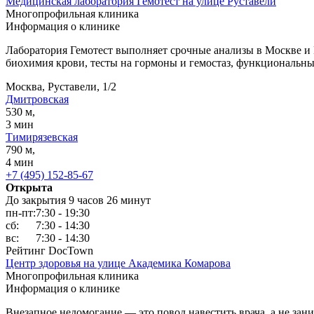
Медицинская лаборатория Гемотест на улице Руставели
Многопрофильная клиника
Информация о клинике
Лаборатория Гемотест выполняет срочные анализы в Москве и
биохимия крови, тесты на гормоны и гемостаз, функциональны
Москва, Руставели, 1/2
Дмитровская
530 м,
3 мин
Тимирязевская
790 м,
4 мин
+7 (495) 152-85-67
Открыта
До закрытия 9 часов 26 минут
пн-пт:
7:30 - 19:30
сб:
7:30 - 14:30
вс:
7:30 - 14:30
Рейтинг DocTown
Центр здоровья на улице Академика Комарова
Многопрофильная клиника
Информация о клинике
Внезапное недомогание — это повод навестить врача, а не зан