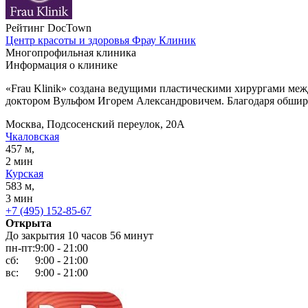
Рейтинг DocTown
Центр красоты и здоровья Фрау Клиник
Многопрофильная клиника
Информация о клинике
«Frau Klinik» создана ведущими пластическими хирургами ме
доктором Вульфом Игорем Александровичем. Благодаря обшир
Москва, Подсосенский переулок, 20А
Чкаловская
457 м,
2 мин
Курская
583 м,
3 мин
+7 (495) 152-85-67
Открыта
До закрытия 10 часов 56 минут
пн-пт:
9:00 - 21:00
сб:
9:00 - 21:00
вс:
9:00 - 21:00