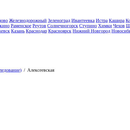
дово
Железнодорожный
Зеленоград
Ивантеевка
Истра
Кашира
К
кино
Раменское
Реутов
Солнечногорск
Ступино
Химки
Чехов
Щ
евск
Казань
Краснодар
Красноярск
Нижний Новгород
Новосиб
ледование)
/
Алексеевская