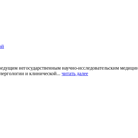
ой
 ведущим негосударственным научно-исследовательским медиц
лергологии и клинической...
читать далее